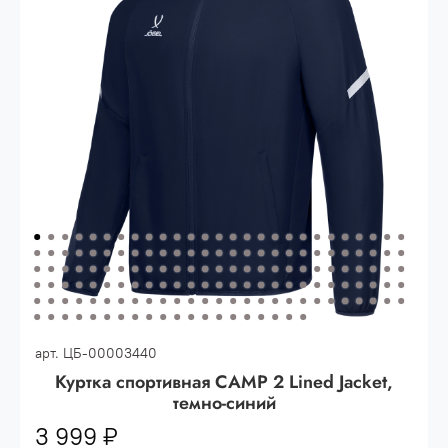
Опт 3
(33%)
- сумма всех заказов за 6 месяцев
80.000 рублей
Опт 2
(36%)
- сумма всех заказов за 6 месяцев
200.000 рублей.
Опт 1
(38%) -
сумма всех заказов за 6 месяцев -
400.000 рублей.
арт.
ЦБ-00003440
Куртка спортивная CAMP 2 Lined Jacket,
темно-синий
3 999 ₽