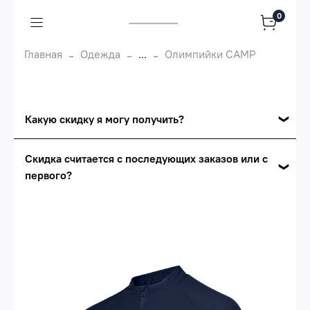
0
Главная
Одежда
...
Олимпийки CAMP
Какую скидку я могу получить?
Накопительные скидки
Скидка считается с последующих заказов или с
первого?
Сумма скидки зависит от стоимости вашего
заказа, общая сумма заказа считается по
Скидка считается с первого заказа и
розничной цене
автоматически активизируется в корзине вашего
заказа.
Опт 5
(25%) -
сумма всех заказов за 6 месяцев -
25.000 рублей.
Опт 4
(30%) -
сумма всех заказов за 6 месяцев -
30.000 рублей.