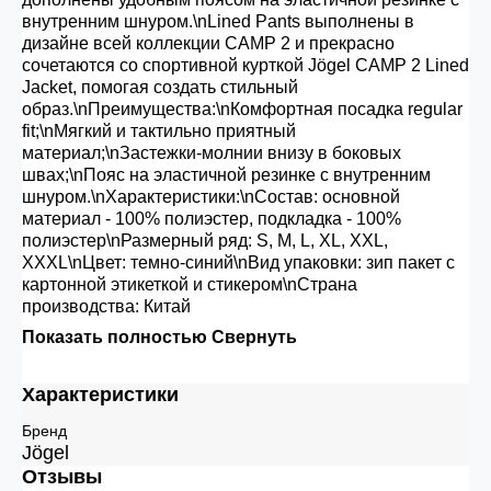
внутренним шнуром.\nLined Pants выполнены в
дизайне всей коллекции CAMP 2 и прекрасно
сочетаются со спортивной курткой Jögel CAMP 2 Lined
Jacket, помогая создать стильный
образ.\nПреимущества:\nКомфортная посадка regular
fit;\nМягкий и тактильно приятный
материал;\nЗастежки-молнии внизу в боковых
швах;\nПояс на эластичной резинке с внутренним
шнуром.\nХарактеристики:\nСостав: основной
материал - 100% полиэстер, подкладка - 100%
полиэстер\nРазмерный ряд: S, M, L, XL, XXL,
XXXL\nЦвет: темно-синий\nВид упаковки: зип пакет с
картонной этикеткой и стикером\nСтрана
производства: Китай
Показать полностью
Свернуть
Характеристики
Бренд
Jögel
Отзывы