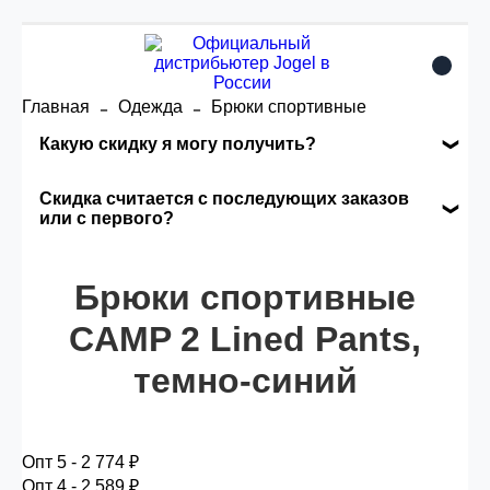
Главная
Одежда
Брюки спортивные
Какую скидку я могу получить?
Накопительные скидки
Скидка считается с последующих заказов
или с первого?
Сумма скидки зависит от стоимости вашего
Скидка считается с первого заказа и
заказа, общая сумма заказа считается по
автоматически активизируется в корзине вашего
Брюки спортивные
розничной цене
заказа.
CAMP 2 Lined Pants,
темно-синий
Опт 5
(25%) -
сумма всех заказов за 6 месяцев -
25.000 рублей.
Опт 5 - 2 774 ₽
Опт 4
(30%) -
сумма всех заказов за 6 месяцев -
Опт 4 - 2 589 ₽