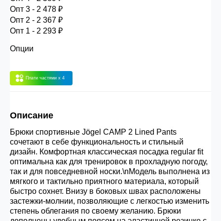
30.000 рублей.
Опт 3 - 2 478 ₽
Опт 2 - 2 367 ₽
Опт 1 - 2 293 ₽
Опт 3
(33%)
- сумма всех заказов за 6 месяцев
Опции
80.000 рублей
Плати частями
x 4
Опт 2
(36%)
- сумма всех заказов за 6 месяцев
200.000 рублей.
Описание
Опт 1
(38%) -
сумма всех заказов за 6 месяцев -
Брюки спортивные Jögel CAMP 2 Lined Pants
400.000 рублей.
сочетают в себе функциональность и стильный
дизайн. Комфортная классическая посадка regular fit
оптимальна как для тренировок в прохладную погоду,
так и для повседневной носки.\nМодель выполнена из
мягкого и тактильно приятного материала, который
быстро сохнет. Внизу в боковых швах расположены
застежки-молнии, позволяющие с легкостью изменить
степень облегания по своему желанию. Брюки
дополнены удобным поясом на эластичной резинке с