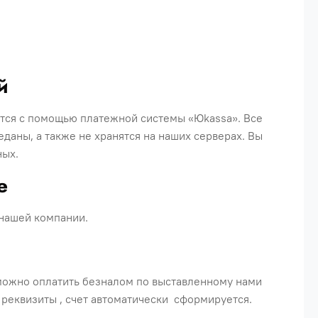
й
ется с помощью платежной системы «Юkassa». Все
аны, а также не хранятся на наших серверах. Вы
ных.
ке
 нашей компании.
 можно оплатить безналом по выставленному нами
и реквизиты , счет автоматически сформируется.