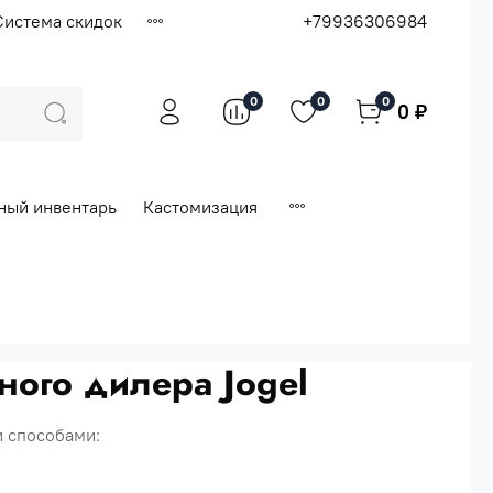
Система скидок
+79936306984
0
0
0
0 ₽
ный инвентарь
Кастомизация
ного дилера Jogel
и способами: