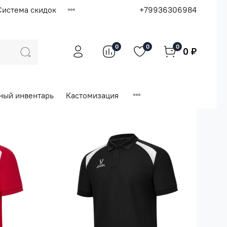
Система скидок
+79936306984
0
0
0
0 ₽
ный инвентарь
Кастомизация