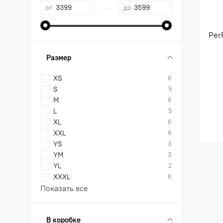
—
от
до
Per
Размер
XS
6
S
5
M
6
L
5
XL
6
XXL
6
YS
3
YM
3
YL
2
XXXL
6
Показать все
В коробке