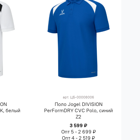
арт.
ЦБ-00008006
ION
Поло Jogel DIVISION
K, белый
PerFormDRY CVC Polo, синий
Z2
3 599 ₽
₽
Опт 5 - 2 699 ₽
Опт 4 - 2 519 ₽