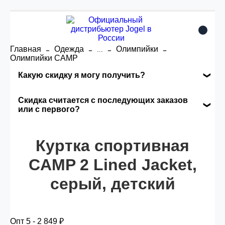
Главная
Одежда
Олимпийки
...
Олимпийки CAMP
Какую скидку я могу получить?
Накопительные скидки
Скидка считается с последующих заказов
или с первого?
Сумма скидки зависит от стоимости вашего
Скидка считается с первого заказа и
заказа, общая сумма заказа считается по
автоматически активизируется в корзине вашего
Куртка спортивная
розничной цене
заказа.
CAMP 2 Lined Jacket,
серый, детский
Опт 5
(25%) -
сумма всех заказов за 6 месяцев -
25.000 рублей.
Опт 5 - 2 849 ₽