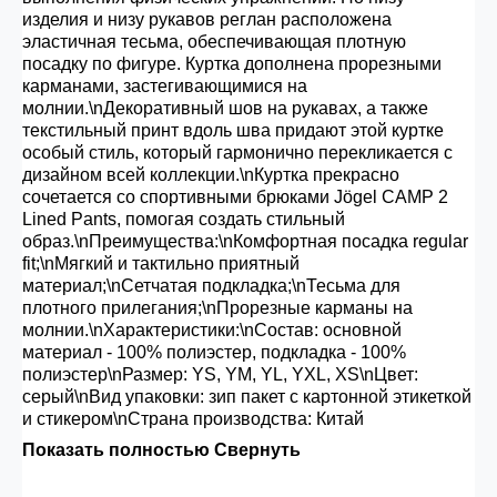
изделия и низу рукавов реглан расположена
эластичная тесьма, обеспечивающая плотную
посадку по фигуре. Куртка дополнена прорезными
карманами, застегивающимися на
молнии.\nДекоративный шов на рукавах, а также
текстильный принт вдоль шва придают этой куртке
особый стиль, который гармонично перекликается с
дизайном всей коллекции.\nКуртка прекрасно
сочетается со спортивными брюками Jögel CAMP 2
Lined Pants, помогая создать стильный
образ.\nПреимущества:\nКомфортная посадка regular
fit;\nМягкий и тактильно приятный
материал;\nСетчатая подкладка;\nТесьма для
плотного прилегания;\nПрорезные карманы на
молнии.\nХарактеристики:\nСостав: основной
материал - 100% полиэстер, подкладка - 100%
полиэстер\nРазмер: YS, YM, YL, YXL, XS\nЦвет:
серый\nВид упаковки: зип пакет с картонной этикеткой
и стикером\nСтрана производства: Китай
Показать полностью
Свернуть