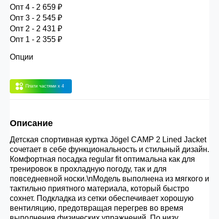
Опт 4
(30%) -
сумма всех заказов за 6 месяцев -
Опт 4 - 2 659 ₽
30.000 рублей.
Опт 3 - 2 545 ₽
Опт 2 - 2 431 ₽
Опт 1 - 2 355 ₽
Опт 3
(33%)
- сумма всех заказов за 6 месяцев
Опции
80.000 рублей
Плати частями
x 4
Опт 2
(36%)
- сумма всех заказов за 6 месяцев
200.000 рублей.
Описание
Опт 1
(38%) -
сумма всех заказов за 6 месяцев -
Детская спортивная куртка Jögel CAMP 2 Lined Jacket
400.000 рублей.
сочетает в себе функциональность и стильный дизайн.
Комфортная посадка regular fit оптимальна как для
тренировок в прохладную погоду, так и для
повседневной носки.\nМодель выполнена из мягкого и
тактильно приятного материала, который быстро
сохнет. Подкладка из сетки обеспечивает хорошую
вентиляцию, предотвращая перегрев во время
выполнения физических упражнений. По низу