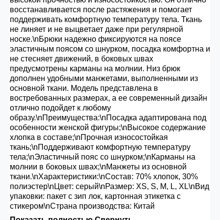
восстанавливается после растяжения и помогает
поддерживать комфортную температуру тела. Ткань
не линяет и не выцветает даже при регулярной
носке.\nБрюки надежно фиксируются на поясе
эластичным поясом со шнурком, посадка комфортна и
не стесняет движений, в боковых швах
предусмотрены карманы на молнии. Низ брюк
дополнен удобными манжетами, выполненными из
основной ткани. Модель представлена в
востребованных размерах, а ее современный дизайн
отлично подойдет к любому
образу.\nПреимущества:\nПосадка адаптирована под
особенности женской фигуры;\nВысокое содержание
хлопка в составе;\nПрочная износостойкая
ткань;\nПоддерживают комфортную температуру
тела;\nЭластичный пояс со шнурком;\nКарманы на
молнии в боковых швах;\nМанжеты из основной
ткани.\nХарактеристики:\nСостав: 70% хлопок, 30%
полиэстер\nЦвет: серый\nРазмер: XS, S, M, L, XL\nВид
упаковки: пакет с зип лок, картонная этикетка с
стикером\nСтрана производства: Китай
Показать полностью
Свернуть