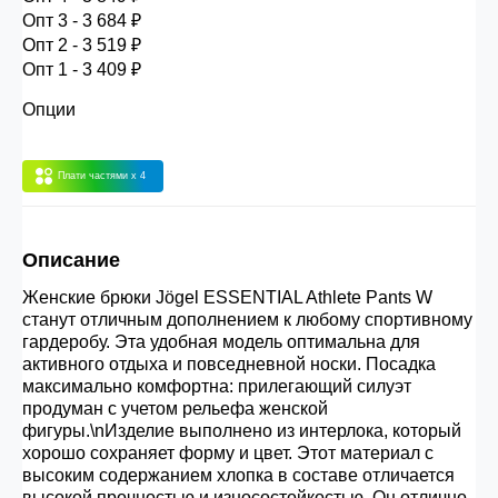
30.000 рублей.
Опт 3 - 3 684 ₽
Опт 2 - 3 519 ₽
Опт 1 - 3 409 ₽
Опт 3
(33%)
- сумма всех заказов за 6 месяцев
Опции
80.000 рублей
Плати частями
x 4
Опт 2
(36%)
- сумма всех заказов за 6 месяцев
200.000 рублей.
Описание
Опт 1
(38%) -
сумма всех заказов за 6 месяцев -
Женские брюки Jögel ESSENTIAL Athlete Pants W
400.000 рублей.
станут отличным дополнением к любому спортивному
гардеробу. Эта удобная модель оптимальна для
активного отдыха и повседневной носки. Посадка
максимально комфортна: прилегающий силуэт
продуман с учетом рельефа женской
фигуры.\nИзделие выполнено из интерлока, который
хорошо сохраняет форму и цвет. Этот материал с
высоким содержанием хлопка в составе отличается
высокой прочностью и износостойкостью. Он отлично