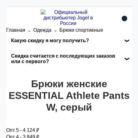
Главная
Одежда
Брюки спортивные
Какую скидку я могу получить?
Накопительные скидки
Скидка считается с последующих заказов
или с первого?
Сумма скидки зависит от стоимости вашего
Скидка считается с первого заказа и
заказа, общая сумма заказа считается по
автоматически активизируется в корзине вашего
Брюки женские
розничной цене
заказа.
ESSENTIAL Athlete Pants
W, серый
Опт 5
(25%) -
сумма всех заказов за 6 месяцев -
25.000 рублей.
Опт 5 - 4 124 ₽
Опт 4
(30%) -
сумма всех заказов за 6 месяцев -
Опт 4 - 3 849 ₽