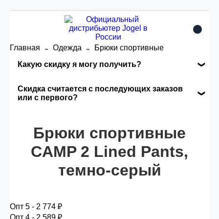
Главная
Одежда
Брюки спортивные
Какую скидку я могу получить?
Накопительные скидки
Скидка считается с последующих заказов
или с первого?
Сумма скидки зависит от стоимости вашего
Скидка считается с первого заказа и
заказа, общая сумма заказа считается по
автоматически активизируется в корзине вашего
Брюки спортивные
розничной цене
заказа.
CAMP 2 Lined Pants,
темно-серый
Опт 5
(25%) -
сумма всех заказов за 6 месяцев -
25.000 рублей.
Опт 5 - 2 774 ₽
Опт 4
(30%) -
сумма всех заказов за 6 месяцев -
Опт 4 - 2 589 ₽