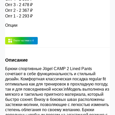
30.000 рублей.
Опт 3 - 2 478 ₽
Опт 2 - 2 367 ₽
Опт 1 - 2 293 ₽
Опт 3
(33%)
- сумма всех заказов за 6 месяцев
Опции
80.000 рублей
Плати частями
x 4
Опт 2
(36%)
- сумма всех заказов за 6 месяцев
200.000 рублей.
Описание
Опт 1
(38%) -
сумма всех заказов за 6 месяцев -
Брюки спортивные Jögel CAMP 2 Lined Pants
400.000 рублей.
сочетают в себе функциональность и стильный
дизайн. Комфортная классическая посадка regular fit
оптимальна как для тренировок в прохладную погоду,
так и для повседневной носки.\nМодель выполнена из
мягкого и тактильно приятного материала, который
быстро сохнет. Внизу в боковых швах расположены
застежки-молнии, позволяющие с легкостью изменить
степень облегания по своему желанию. Брюки
дополнены удобным поясом на эластичной резинке с