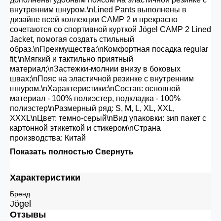
внутренним шнуром.\nLined Pants выполнены в
дизайне всей коллекции CAMP 2 и прекрасно
сочетаются со спортивной курткой Jögel CAMP 2 Lined
Jacket, помогая создать стильный
образ.\nПреимущества:\nКомфортная посадка regular
fit;\nМягкий и тактильно приятный
материал;\nЗастежки-молнии внизу в боковых
швах;\nПояс на эластичной резинке с внутренним
шнуром.\nХарактеристики:\nСостав: основной
материал - 100% полиэстер, подкладка - 100%
полиэстер\nРазмерный ряд: S, M, L, XL, XXL,
XXXL\nЦвет: темно-серый\nВид упаковки: зип пакет с
картонной этикеткой и стикером\nСтрана
производства: Китай
Показать полностью
Свернуть
Характеристики
Бренд
Jögel
Отзывы