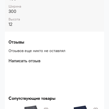
рукавах.\nХарактеристики:\nТкань: 100%
полиэстер\nЦвет: синий\nРазмеры: S, M, L, XL,
Ширина
XXL, XXXL\nТип упаковки: пакет с картонной
300
этикеткой и стикером
Высота
12
Отзывы
Отзывов еще никто не оставлял
Написать отзыв
Сопутствующие товары