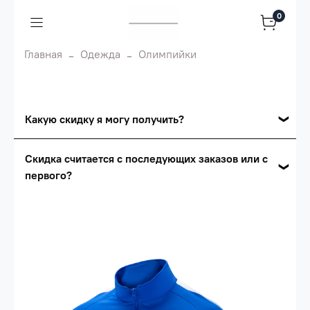
0
Главная
Одежда
Олимпийки
Какую скидку я могу получить?
Накопительные скидки
Скидка считается с последующих заказов или с
первого?
Сумма скидки зависит от стоимости вашего
заказа, общая сумма заказа считается по
Скидка считается с первого заказа и
розничной цене
автоматически активизируется в корзине вашего
заказа.
Опт 5
(25%) -
сумма всех заказов за 6 месяцев -
25.000 рублей.
Опт 4
(30%) -
сумма всех заказов за 6 месяцев -
30.000 рублей.