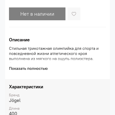
Нет в наличии
Описание
Стильная трикотажная олимпийка для спорта и
повседневной жизни атлетического кроя
выполнена из мягкого на ощупь полиэстера.
Создана для тренировок и прогулок в прохладную
Показать полностью
погоду. Рукав реглан. По плечам динамический
паттерн-принт в виде шестиугольников с
имитацией градиента. Манжеты из основной
ткани. Справа в области груди расположен
Характеристики
логотип.\nОлимпийка удачно сочетается с
тренировочными брюками Jogel Camp.\nathletic
Бренд
fit (атлетический крой);\nэластичный
Jögel
износоустойчивый и быстросохнущий
Длина
материал;\nграфический принт на
400