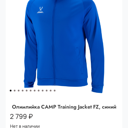
Опт 3
(33%)
- сумма всех заказов за 6 месяцев
80.000 рублей
Опт 2
(36%)
- сумма всех заказов за 6 месяцев
200.000 рублей.
Опт 1
(38%) -
сумма всех заказов за 6 месяцев -
400.000 рублей.
Олимпийка CAMP Training Jacket FZ, синий
2 799 ₽
Нет в наличии