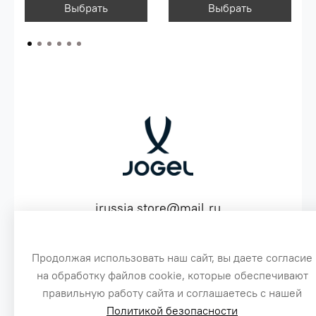
Выбрать
Выбрать
jrussia.store@mail.ru
ИНН 151603641530 ОГРН 316151300072574
Продолжая использовать наш сайт, вы даете согласие
на обработку файлов cookie, которые обеспечивают
3
правильную работу сайта и соглашаетесь с нашей
Политикой безопасности
Сайт создан специально по заказу, для оптовых продаж бренда Jogel
1