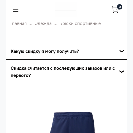
0
Главная
Одежда
Брюки спортивные
Какую скидку я могу получить?
Накопительные скидки
Скидка считается с последующих заказов или с
первого?
Сумма скидки зависит от стоимости вашего
заказа, общая сумма заказа считается по
Скидка считается с первого заказа и
розничной цене
автоматически активизируется в корзине вашего
заказа.
Опт 5
(25%) -
сумма всех заказов за 6 месяцев -
25.000 рублей.
Опт 4
(30%) -
сумма всех заказов за 6 месяцев -
30.000 рублей.