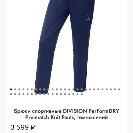
Опт 3
(33%)
- сумма всех заказов за 6 месяцев
80.000 рублей
Опт 2
(36%)
- сумма всех заказов за 6 месяцев
200.000 рублей.
Опт 1
(38%) -
сумма всех заказов за 6 месяцев -
400.000 рублей.
Брюки спортивные DIVISION PerFormDRY
Pre-match Knit Pants, темно-синий
3 599 ₽