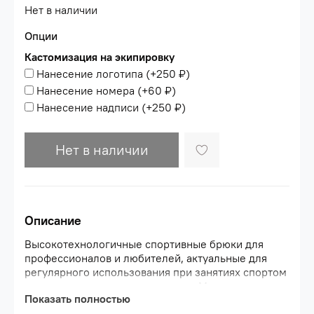
Нет в наличии
Опции
Кастомизация на экипировку
Нанесение логотипа
(+
250 ₽
)
Нанесение номера
(+
60 ₽
)
Нанесение надписи
(+
250 ₽
)
Нет в наличии
Описание
Высокотехнологичные спортивные брюки для
профессионалов и любителей, актуальные для
регулярного использования при занятиях спортом
и повседневного использования. Модель
Показать полностью
свободно сидит по всей длине и умеренно