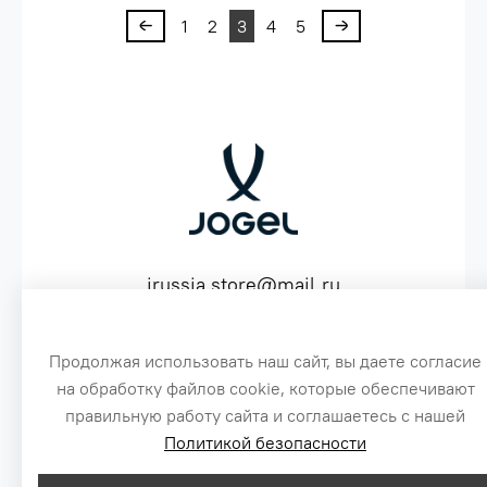
1
2
3
4
5
jrussia.store@mail.ru
ИНН 151603641530 ОГРН 316151300072574
Продолжая использовать наш сайт, вы даете согласие
на обработку файлов cookie, которые обеспечивают
3
правильную работу сайта и соглашаетесь с нашей
Политикой безопасности
Сайт создан специально по заказу, для оптовых продаж бренда Jogel
1
Цены, указанные на сайте, не являются публичной офертой.