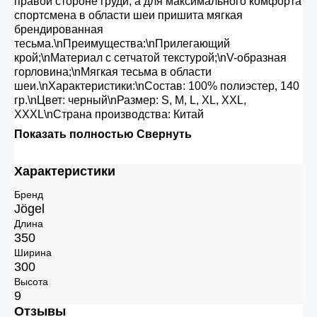
правой стороне груди, а для максимального комфорта
спортсмена в области шеи пришита мягкая
брендированная
тесьма.\nПреимущества:\nПрилегающий
крой;\nМатериал с сетчатой текстурой;\nV-образная
горловина;\nМягкая тесьма в области
шеи.\nХарактеристики:\nСостав: 100% полиэстер, 140
гр.\nЦвет: черный\nРазмер: S, M, L, XL, XXL,
XXXL\nСтрана производства: Китай
Показать полностью
Свернуть
Характеристики
Бренд
Jögel
Длина
350
Ширина
300
Высота
9
Отзывы