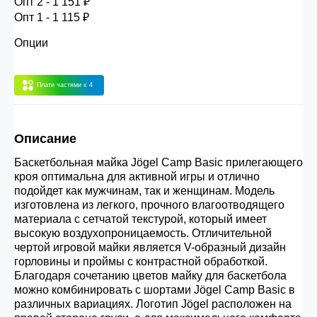
Опт 2 - 1 151 ₽
30.000 рублей.
Опт 1 - 1 115 ₽
Опции
Опт 3
(33%)
- сумма всех заказов за 6 месяцев
80.000 рублей
Плати частями
x 4
Опт 2
(36%)
- сумма всех заказов за 6 месяцев
Описание
200.000 рублей.
Баскетбольная майка Jögel Camp Basic прилегающего
кроя оптимальна для активной игры и отлично
Опт 1
(38%) -
сумма всех заказов за 6 месяцев -
подойдет как мужчинам, так и женщинам. Модель
400.000 рублей.
изготовлена из легкого, прочного влагоотводящего
материала с сетчатой текстурой, который имеет
высокую воздухопроницаемость. Отличительной
чертой игровой майки является V-образный дизайн
горловины и проймы с контрастной обработкой.
Благодаря сочетанию цветов майку для баскетбола
можно комбинировать с шортами Jögel Camp Basic в
различных вариациях. Логотип Jögel расположен на