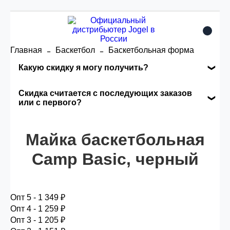
Главная
Баскетбол
Баскетбольная форма
Какую скидку я могу получить?
Накопительные скидки
Скидка считается с последующих заказов
или с первого?
Сумма скидки зависит от стоимости вашего
Скидка считается с первого заказа и
заказа, общая сумма заказа считается по
автоматически активизируется в корзине вашего
Майка баскетбольная
розничной цене
заказа.
Camp Basic, черный
Опт 5
(25%) -
сумма всех заказов за 6 месяцев -
25.000 рублей.
Опт 5 - 1 349 ₽
Опт 4 - 1 259 ₽
Опт 3 - 1 205 ₽
Опт 4
(30%) -
сумма всех заказов за 6 месяцев -