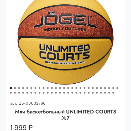
Опт 3
(33%)
- сумма всех заказов за 6 месяцев
80.000 рублей
Опт 2
(36%)
- сумма всех заказов за 6 месяцев
200.000 рублей.
Опт 1
(38%) -
сумма всех заказов за 6 месяцев -
400.000 рублей.
арт.
ЦБ-00002766
Мяч баскетбольный UNLIMITED COURTS
№7
1 999 ₽