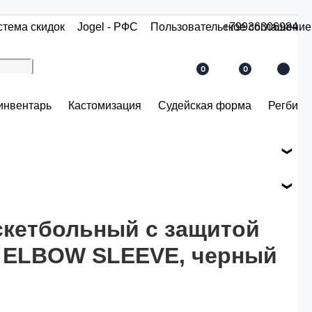
стема скидок
Jogel - РФС
Пользовательское соглашение
+79936306984
0
0
инвентарь
Кастомизация
Судейская форма
Регби
е вашего заказа.
ся по розничной цене
скетбольный с защитой
 ELBOW SLEEVE, черный
й.