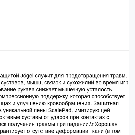
 рублей.
й
й.
ей.
защитой Jögel служит для предотвращения травм,
 суставов, мышц, связок и сухожилий во время игр
ование рукава снижает мышечную усталость.
омпрессионную поддержку, которая способствует
шцах и улучшению кровообращения. Защитная
из уникальной пены ScalePad, имитирующей
ктевые суставы от ударов при контактах с
иск получения травмы при падении.\nХорошая
арантирует отсутствие деформации ткани (в том