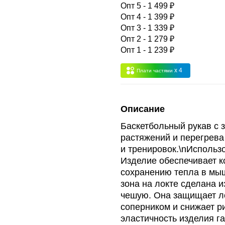
 -
сумма всех заказов за 6 месяцев - 30.000
Опт 5 - 1 499 ₽
Опт 4 - 1 399 ₽
Опт 3 - 1 339 ₽
Опт 3
(33%)
- сумма всех заказов за 6 месяцев 80.000 рубле
Опт 2 - 1 279 ₽
Опт 1 - 1 239 ₽
пт 2
(36%)
- сумма всех заказов за 6 месяцев 200.000 рубле
x 4
Плати частями
т 1
(38%) -
сумма всех заказов за 6 месяцев - 400.000 рубл
Описание
Баскетбольный рукав с 
растяжений и перегрева
и тренировок.\nИспольз
Изделие обеспечивает к
сохранению тепла в мы
зона на локте сделана 
чешую. Она защищает ло
соперником и снижает р
эластичность изделия г