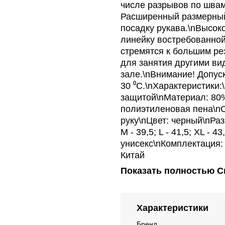
числе разрывов по швам
Расширенный размерный
посадку рукава.\nВысок
линейку востребованно
стремятся к большим ре
для занятия другими ви
зале.\nВнимание! Допус
30 ⁰С.\nХарактеристики:
защитой\nМатериал: 80%
полиэтиленовая пена\nС
руку\nЦвет: черный\nРазм
M - 39,5; L - 41,5; XL -
унисекс\nКомплектация:
Китай
Показать полностью
С
Характеристики
Бренд