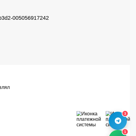
-b3d2-005056917242
влял
3
1