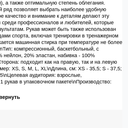
), а также оптимальную степень облегания.
 ряд позволяет выбрать наиболее удобную
ое качество и внимание к деталям делают эту
й среди профессионалов и любителей, которые
зультатам. Рукав может быть также использован
дами спорта, включая тренировки в тренажерном
кается машинная стирка при температуре не более
\nТип: компрессионный, баскетбольный, с
 нейлон, 20% эластан, набивка - 100%
торона: подходит как на правую, так и на левую
ер: XS, S, M, L, XL\nДлина, см: XS - 35,5; S - 37,5;
 43,5\nЦелевая аудитория: взрослые,
 1 рукав в упаковочном пакете\nПроизводство:
вернуть