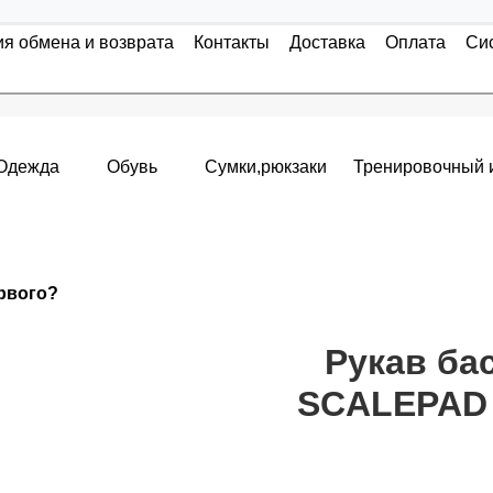
ия обмена и возврата
Контакты
Доставка
Оплата
Си
Одежда
Обувь
Сумки,рюкзаки
Тренировочный 
Накопительные скидки
ервого?
я с первого заказа и автоматически активизируется в корзин
т от стоимости вашего заказа, общая сумма заказа считает
Рукав ба
SCALEPAD
пт 5
(25%) -
сумма всех заказов за 6 месяцев - 25.000 рубле