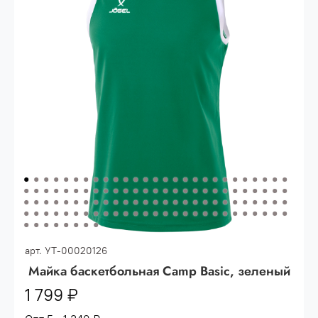
Опт 3
(33%)
- сумма всех заказов за 6 месяцев
80.000 рублей
Опт 2
(36%)
- сумма всех заказов за 6 месяцев
200.000 рублей.
Опт 1
(38%) -
сумма всех заказов за 6 месяцев -
400.000 рублей.
арт.
УТ-00020126
Майка баскетбольная Camp Basic, зеленый
1 799 ₽