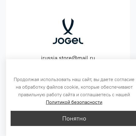
jrussia.store@mail.ru
ИНН 151603641530 ОГРН 316151300072574
Продолжая использовать наш сайт, вы даете согласие
на обработку файлов cookie, которые обеспечивают
3
правильную работу сайта и соглашаетесь с нашей
Политикой безопасности
Сайт создан специально по заказу, для оптовых продаж бренда Jogel
1
Цены, указанные на сайте, не являются публичной офертой.
© 2016-2026
Понятно
2
MAX