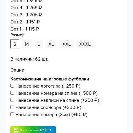
Опт 5 - 1 349 ₽
Опт 4 - 1 259 ₽
Опт 3 - 1 205 ₽
Опт 2 - 1 151 ₽
Опт 1 - 1 115 ₽
Размер
S
M
L
XL
XXL
XXXL
В наличии: 62 шт.
Опции
Кастомизация на игровые футболки
Нанесение логотипа
(+
250 ₽
)
Нанесение номера на спине
(+
500 ₽
)
Нанесение надписи на спине
(+
250 ₽
)
Нанесение спонсора
(+
300 ₽
)
Нанесение номера (3см)
(+
60 ₽
)
Плати частями
472 ₽
x 4