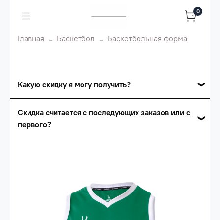
0
Главная
Баскетбол
Баскетбольная форма
Какую скидку я могу получить?
Накопительные скидки
Скидка считается с последующих заказов или с
первого?
Сумма скидки зависит от стоимости вашего
заказа, общая сумма заказа считается по
Скидка считается с первого заказа и
розничной цене
автоматически активизируется в корзине вашего
заказа.
Опт 5
(25%) -
сумма всех заказов за 6 месяцев -
25.000 рублей.
Опт 4
(30%) -
сумма всех заказов за 6 месяцев -
30.000 рублей.