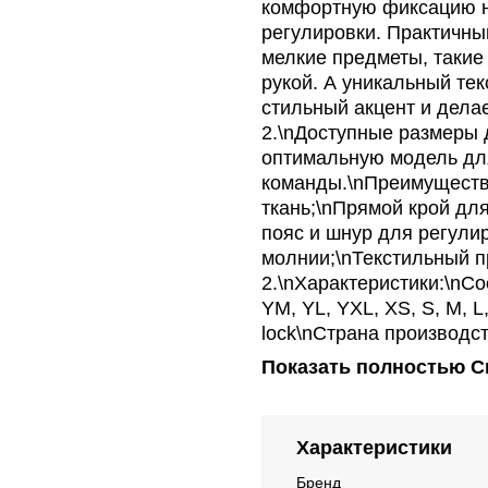
комфортную фиксацию на
регулировки. Практичны
мелкие предметы, такие
рукой. А уникальный те
стильный акцент и дела
2.\nДоступные размеры 
оптимальную модель для
команды.\nПреимуществ
ткань;\nПрямой крой дл
пояс и шнур для регули
молнии;\nТекстильный п
2.\nХарактеристики:\nСо
YM, YL, YXL, XS, S, M, L
lock\nСтрана производст
Показать полностью
С
Характеристики
Бренд