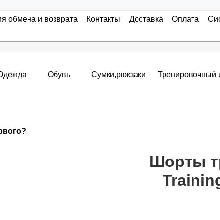
ия обмена и возврата
Контакты
Доставка
Оплата
Си
Одежда
Обувь
Сумки,рюкзаки
Тренировочный 
Накопительные скидки
ервого?
я с первого заказа и автоматически активизируется в корзин
т от стоимости вашего заказа, общая сумма заказа считает
Шорты т
Trainin
пт 5
(25%) -
сумма всех заказов за 6 месяцев - 25.000 рубле