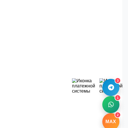
3
1
2
MAX