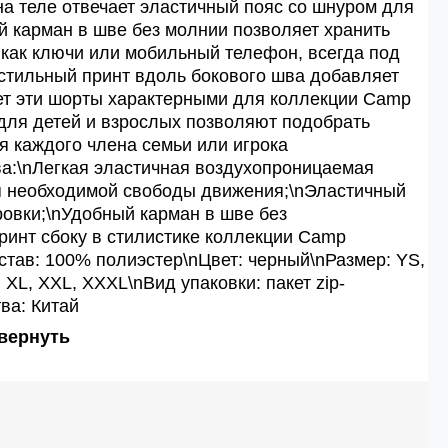
 теле отвечает эластичный пояс со шнуром для
й карман в шве без молнии позволяет хранить
 как ключи или мобильный телефон, всегда под
кстильный принт вдоль бокового шва добавляет
ет эти шорты характерными для коллекции Camp
для детей и взрослых позволяют подобрать
 каждого члена семьи или игрока
а:\nЛегкая эластичная воздухопроницаемая
я необходимой свободы движения;\nЭластичный
ровки;\nУдобный карман в шве без
ринт сбоку в стилистике коллекции Camp
став: 100% полиэстер\nЦвет: черный\nРазмер: YS,
, XL, XXL, XXXL\nВид упаковки: пакет zip-
ва: Китай
вернуть