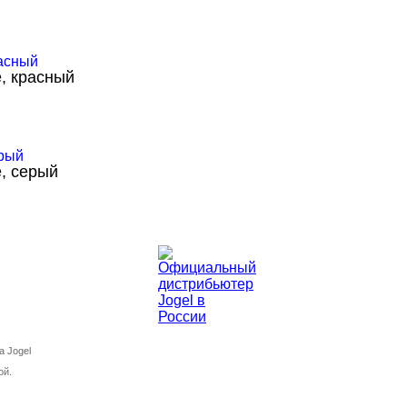
, красный
, серый
а Jogel
ой.