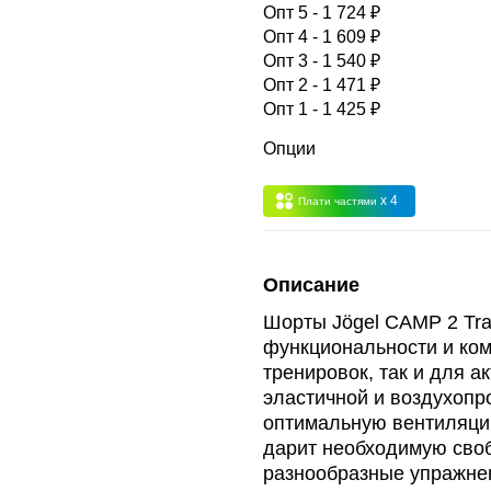
 -
сумма всех заказов за 6 месяцев - 30.000
Опт 5 - 1 724 ₽
Опт 4 - 1 609 ₽
Опт 3 - 1 540 ₽
Опт 3
(33%)
- сумма всех заказов за 6 месяцев 80.000 рубле
Опт 2 - 1 471 ₽
Опт 1 - 1 425 ₽
пт 2
(36%)
- сумма всех заказов за 6 месяцев 200.000 рубле
Опции
x 4
Плати частями
т 1
(38%) -
сумма всех заказов за 6 месяцев - 400.000 рубл
Описание
Шорты Jögel CAMP 2 Trai
функциональности и ком
тренировок, так и для а
эластичной и воздухопр
оптимальную вентиляци
дарит необходимую сво
разнообразные упражнен