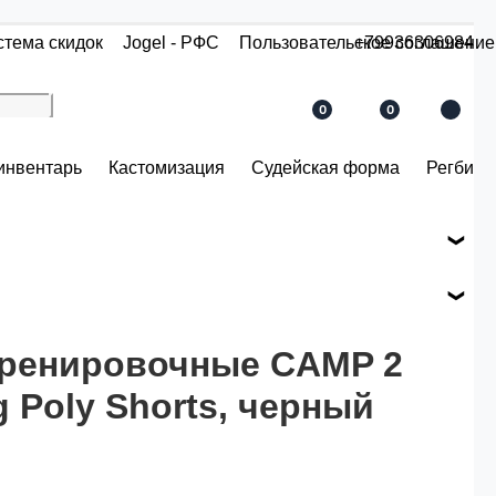
стема скидок
Jogel - РФС
Пользовательское соглашение
+79936306984
0
0
инвентарь
Кастомизация
Судейская форма
Регби
е вашего заказа.
ся по розничной цене
ренировочные CAMP 2
g Poly Shorts, черный
й.