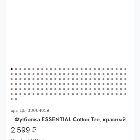
Опт 3
(33%)
- сумма всех заказов за 6 месяцев
80.000 рублей
Опт 2
(36%)
- сумма всех заказов за 6 месяцев
200.000 рублей.
Опт 1
(38%) -
сумма всех заказов за 6 месяцев -
400.000 рублей.
арт.
ЦБ-00004039
Футболка ESSENTIAL Cotton Tee, красный
2 599 ₽