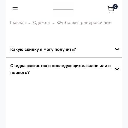
0
Главная
Одежда
Футболки тренировочные
Какую скидку я могу получить?
Накопительные скидки
Скидка считается с последующих заказов или с
первого?
Сумма скидки зависит от стоимости вашего
заказа, общая сумма заказа считается по
Скидка считается с первого заказа и
розничной цене
автоматически активизируется в корзине вашего
заказа.
Опт 5
(25%) -
сумма всех заказов за 6 месяцев -
25.000 рублей.
Опт 4
(30%) -
сумма всех заказов за 6 месяцев -
30.000 рублей.