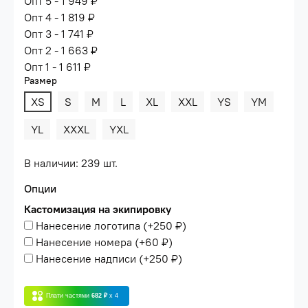
Опт 5 - 1 949 ₽
Опт 4 - 1 819 ₽
Опт 3 - 1 741 ₽
Опт 2 - 1 663 ₽
Опт 1 - 1 611 ₽
Размер
XS
S
M
L
XL
XXL
YS
YM
YL
XXXL
YXL
В наличии: 239 шт.
Опции
Кастомизация на экипировку
Нанесение логотипа
(+
250 ₽
)
Нанесение номера
(+
60 ₽
)
Нанесение надписи
(+
250 ₽
)
Плати частями
682 ₽
x 4