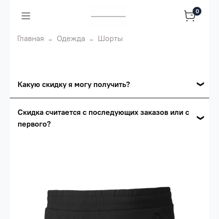
0
Главная
Одежда
Шорты
Какую скидку я могу получить?
Накопительные скидки
Скидка считается с последующих заказов или с
первого?
Сумма скидки зависит от стоимости вашего
заказа, общая сумма заказа считается по
Скидка считается с первого заказа и
розничной цене
автоматически активизируется в корзине вашего
заказа.
Опт 5
(25%) -
сумма всех заказов за 6 месяцев -
25.000 рублей.
Опт 4
(30%) -
сумма всех заказов за 6 месяцев -
30.000 рублей.