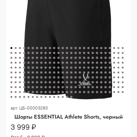
Опт 3
(33%)
- сумма всех заказов за 6 месяцев
80.000 рублей
Опт 2
(36%)
- сумма всех заказов за 6 месяцев
200.000 рублей.
Опт 1
(38%) -
сумма всех заказов за 6 месяцев -
400.000 рублей.
арт.
ЦБ-00003283
Шорты ESSENTIAL Athlete Shorts, черный
3 999 ₽