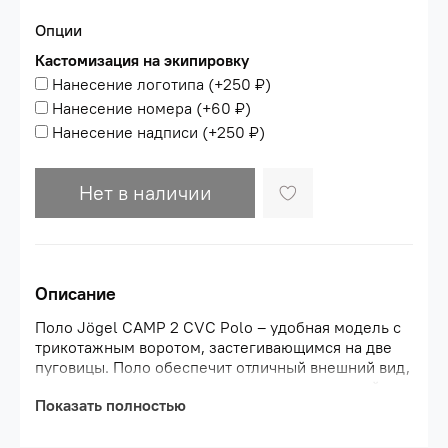
Опции
Кастомизация на экипировку
Нанесение логотипа
(+
250 ₽
)
Нанесение номера
(+
60 ₽
)
Нанесение надписи
(+
250 ₽
)
Нет в наличии
Описание
Поло Jögel CAMP 2 CVC Polo – удобная модель с
трикотажным воротом, застегивающимся на две
пуговицы. Поло обеспечит отличный внешний вид,
его можно использовать в качестве городской
Показать полностью
одежды спортивного стиля, классический крой
regular fit предоставит полную свободу
движений.\nПоло изготовлено из современного