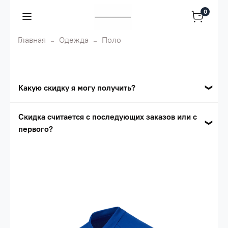
0
Главная
Одежда
Поло
Какую скидку я могу получить?
Накопительные скидки
Скидка считается с последующих заказов или с
первого?
Сумма скидки зависит от стоимости вашего
заказа, общая сумма заказа считается по
Скидка считается с первого заказа и
розничной цене
автоматически активизируется в корзине вашего
заказа.
Опт 5
(25%) -
сумма всех заказов за 6 месяцев -
25.000 рублей.
Опт 4
(30%) -
сумма всех заказов за 6 месяцев -
30.000 рублей.