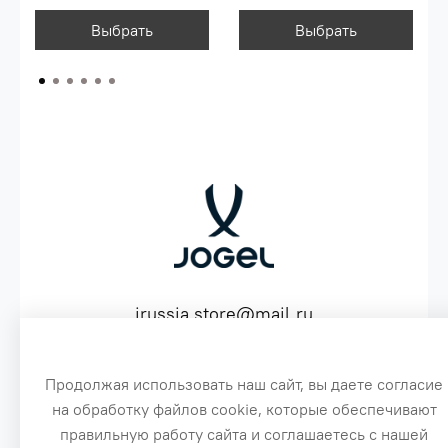
Выбрать
Выбрать
jrussia.store@mail.ru
ИНН 151603641530 ОГРН 316151300072574
Продолжая использовать наш сайт, вы даете согласие
на обработку файлов cookie, которые обеспечивают
3
правильную работу сайта и соглашаетесь с нашей