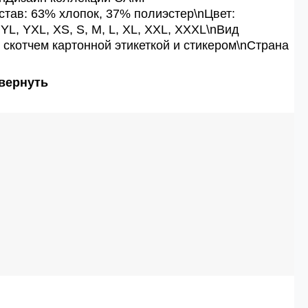
став: 63% хлопок, 37% полиэстер\nЦвет:
YL, YXL, XS, S, M, L, XL, XXL, XXXL\nВид
н скотчем картонной этикеткой и стикером\nСтрана
вернуть