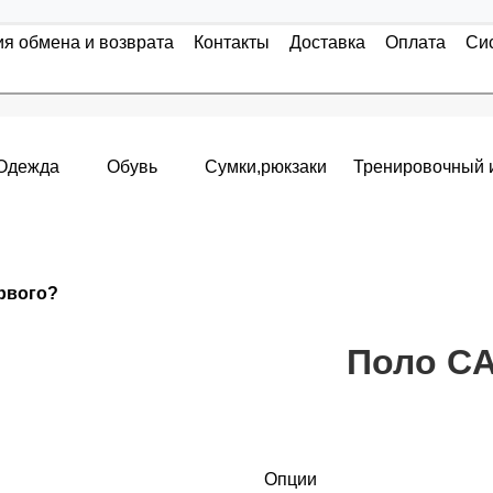
ия обмена и возврата
Контакты
Доставка
Оплата
Си
Одежда
Обувь
Сумки,рюкзаки
Тренировочный 
Накопительные скидки
ервого?
я с первого заказа и автоматически активизируется в корзин
т от стоимости вашего заказа, общая сумма заказа считает
Поло CA
пт 5
(25%) -
сумма всех заказов за 6 месяцев - 25.000 рубле
Опции