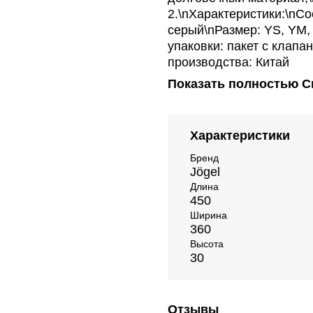
2.\nХарактеристики:\nСо
серый\nРазмер: YS, YM, 
упаковки: пакет с клапа
производства: Китай
Показать полностью
С
Характеристики
Бренд
Jögel
Длина
450
Ширина
360
Высота
30
Отзывы