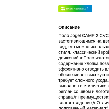
 -
сумма всех заказов за 6 месяцев - 30.000
x 4
Плати частями
Опт 3
(33%)
- сумма всех заказов за 6 месяцев 80.000 рубле
Описание
пт 2
(36%)
- сумма всех заказов за 6 месяцев 200.000 рубле
Поло Jögel CAMP 2 CVC 
застегивающимся на дв
вид, его можно использ
т 1
(38%) -
сумма всех заказов за 6 месяцев - 400.000 рубл
стиля, классический кро
движений.\nПоло изгото
содержание хлопка позв
эффективно отводить вл
обеспечивает высокую и
требует сложного ухода,
выполнен в стилистике
реглан со швом и логот
справа.\nПреимущества:\
влагоотведение;\nОтлич
долговечный материал;