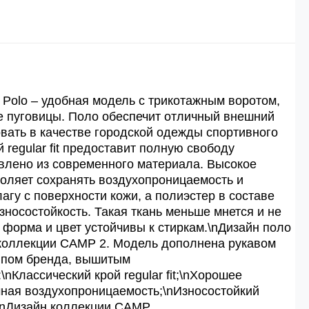
 рублей.
й
й.
Polo – удобная модель с трикотажным воротом,
е пуговицы. Поло обеспечит отличный внешний
овать в качестве городской одежды спортивного
ей.
й regular fit предоставит полную свободу
влено из современного материала. Высокое
оляет сохранять воздухопроницаемость и
агу с поверхности кожи, а полиэстер в составе
зносостойкость. Такая ткань меньше мнется и не
 форма и цвет устойчивы к стиркам.\nДизайн поло
 коллекции CAMP 2. Модель дополнена рукавом
ипом бренда, вышитым
nКлассический крой regular fit;\nХорошее
ная воздухопроницаемость;\nИзносостойкий
\nДизайн коллекции CAMP