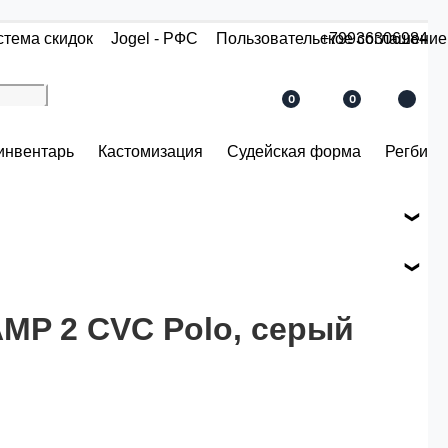
стема скидок
Jogel - РФС
Пользовательское соглашение
+79936306984
0
0
инвентарь
Кастомизация
Судейская форма
Регби
е вашего заказа.
ся по розничной цене
MP 2 CVC Polo, серый
й.