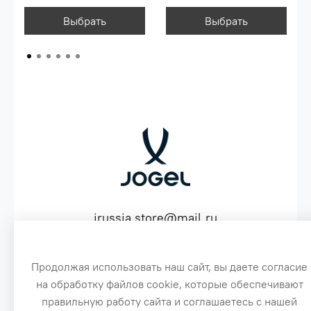
Выбрать
Выбрать
jrussia.store@mail.ru
ИНН 151603641530 ОГРН 316151300072574
Продолжая использовать наш сайт, вы даете согласие
на обработку файлов cookie, которые обеспечивают
3
правильную работу сайта и соглашаетесь с нашей