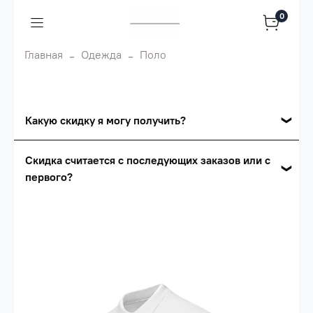
0
Главная
Одежда
Поло
Какую скидку я могу получить?
Накопительные скидки
Скидка считается с последующих заказов или с
первого?
Сумма скидки зависит от стоимости вашего
заказа, общая сумма заказа считается по
Скидка считается с первого заказа и
розничной цене
автоматически активизируется в корзине вашего
заказа.
Опт 5
(25%) -
сумма всех заказов за 6 месяцев -
25.000 рублей.
Опт 4
(30%) -
сумма всех заказов за 6 месяцев -
30.000 рублей.