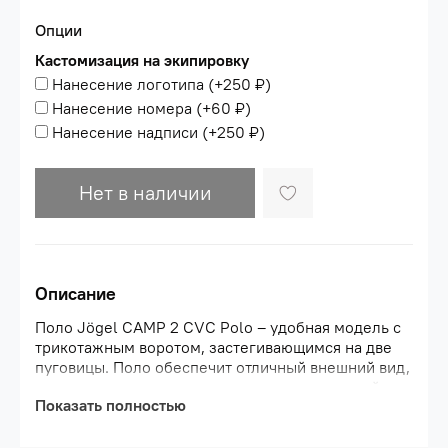
Опции
Кастомизация на экипировку
Нанесение логотипа
(+
250 ₽
)
Нанесение номера
(+
60 ₽
)
Нанесение надписи
(+
250 ₽
)
Нет в наличии
Описание
Поло Jögel CAMP 2 CVC Polo – удобная модель с
трикотажным воротом, застегивающимся на две
пуговицы. Поло обеспечит отличный внешний вид,
его можно использовать в качестве городской
Показать полностью
одежды спортивного стиля, классический крой
regular fit предоставит полную свободу
движений.\nПоло изготовлено из современного