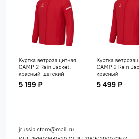
Куртка ветрозащитная
Куртка ветроза
CAMP 2 Rain Jacket,
CAMP 2 Rain Jac
красный, детский
красный
5 199 ₽
5 499 ₽
jrussia.store@mail.ru
ИНН 151603641530 ОГРН 316151300072574