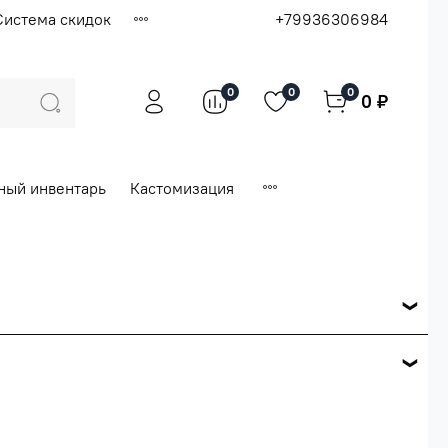
Система скидок
+79936306984
0
0
0
0 ₽
ный инвентарь
Кастомизация
ся по розничной цене
е вашего заказа.
ей.