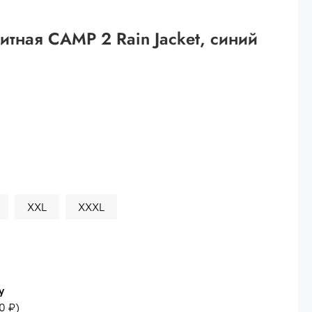
 рублей.
итная CAMP 2 Rain Jacket, синий
ей
й.
ей.
XXL
XXXL
у
0 ₽
)