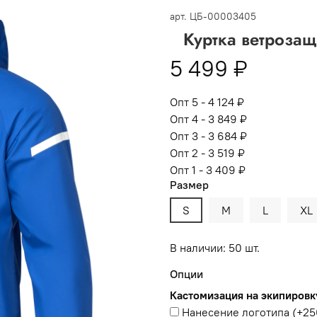
 -
сумма всех заказов за 6 месяцев - 30.000
арт.
ЦБ-00003405
Куртка ветрозащ
Опт 3
(33%)
- сумма всех заказов за 6 месяцев 80.000 рубл
5 499 ₽
пт 2
(36%)
- сумма всех заказов за 6 месяцев 200.000 рубле
т 1
(38%) -
сумма всех заказов за 6 месяцев - 400.000 рубл
Опт 5 - 4 124 ₽
Опт 4 - 3 849 ₽
Опт 3 - 3 684 ₽
Опт 2 - 3 519 ₽
Опт 1 - 3 409 ₽
Размер
S
M
L
XL
В наличии: 50 шт.
Опции
Кастомизация на экипировк
Нанесение логотипа
(+
25