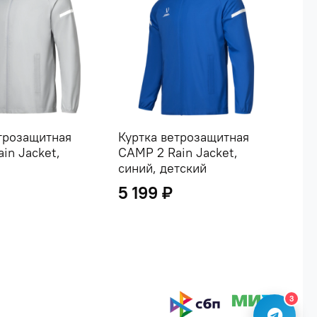
трозащитная
Куртка ветрозащитная
Кур
in Jacket,
CAMP 2 Rain Jacket,
CAM
синий, детский
чер
5 199 ₽
5 
3