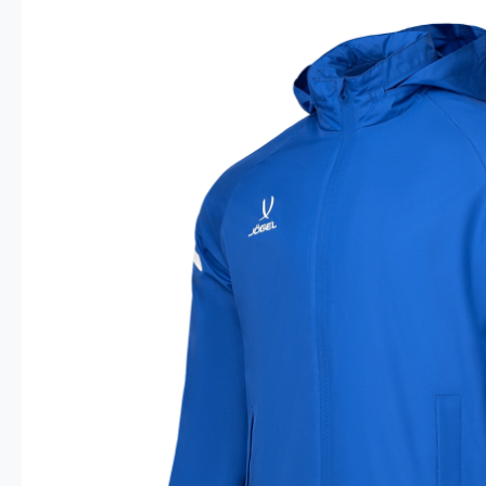
Опт 4
(30%)
О
Оп