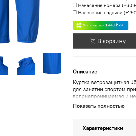
Нанесение номера
(+
60 
Нанесение надписи
(+
250
1 443 ₽
x 4
Плати частями
В корзину
Описание
Куртка ветрозащитная J
для занятий спортом пр
водонепроницаемая и не
передней реверсной мол
Показать полностью
прорезных кармана и уд
сложить в карман на во
молнией.\nРукава регла
Характеристики
лучшего прилегания к з