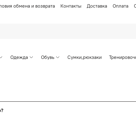
ловия обмена и возврата
Контакты
Доставка
Оплата
Одежда
Обувь
Сумки,рюкзаки
Тренировоч
Накопительные скидки
го?
т от стоимости вашего заказа, общая сумма заказа считает
я с первого заказа и автоматически активизируется в корзин
пт 5
(25%) -
сумма всех заказов за 6 месяцев - 25.000 рубл