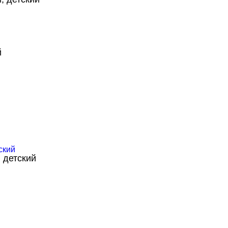
й
 детский