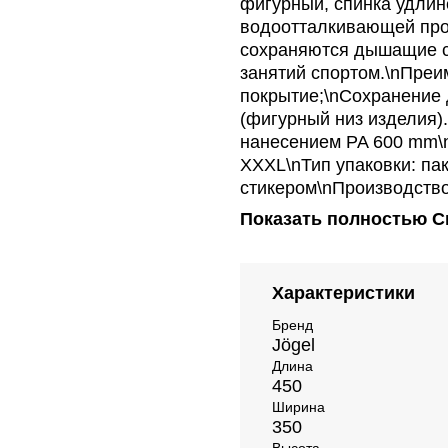
фигурный, спинка удлин
водоотталкивающей проп
сохраняются дышащие св
занятий спортом.\nПре
покрытие;\nСохранение 
(фигурный низ изделия).
нанесением PA 600 mm\nЦ
XXXL\nТип упаковки: пак
стикером\nПроизводство
Показать полностью
С
Характеристики
Бренд
Jögel
Длина
450
Ширина
350