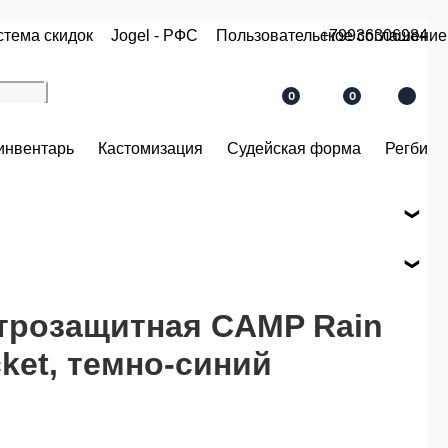
стема скидок
Jogel - РФС
Пользовательское соглашение
+79936306984
0
0
инвентарь
Кастомизация
Судейская форма
Регби
е вашего заказа.
ся по розничной цене
етрозащитная CAMP Rain
ket, темно-синий
й.
 рублей.