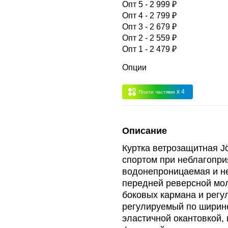
Опт 5 - 2 999 ₽
Опт 4 - 2 799 ₽
Опт 3 - 2 679 ₽
Опт 3
(33%)
- сумма всех заказов за 6 месяцев 80.000 рубле
Опт 2 - 2 559 ₽
Опт 1 - 2 479 ₽
пт 2
(36%)
- сумма всех заказов за 6 месяцев 200.000 рубле
Опции
x 4
Плати частями
т 1
(38%) -
сумма всех заказов за 6 месяцев - 400.000 рубл
Описание
Куртка ветрозащитная Jö
спортом при неблагопри
водонепроницаемая и не
передней реверсной мол
боковых кармана и регу
регулируемый по ширине
эластичной окантовкой,