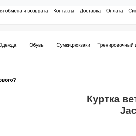
ия обмена и возврата
Контакты
Доставка
Оплата
Си
Одежда
Обувь
Сумки,рюкзаки
Тренировочный 
Накопительные скидки
ервого?
я с первого заказа и автоматически активизируется в корзин
т от стоимости вашего заказа, общая сумма заказа считает
Куртка в
Jac
пт 5
(25%) -
сумма всех заказов за 6 месяцев - 25.000 рубле
 -
сумма всех заказов за 6 месяцев - 30.000