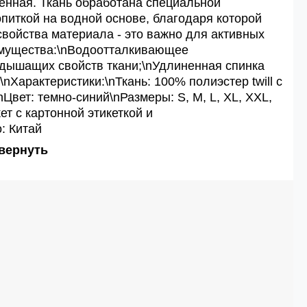
енная. Ткань обработана специальной
иткой на водной основе, благодаря которой
ойства материала - это важно для активных
имущества:\nВодоотталкивающее
дышащих свойств ткани;\nУдлиненная спинка
\nХарактеристики:\nТкань: 100% полиэстер twill с
вет: темно-синий\nРазмеры: S, M, L, XL, XXL,
ет с картонной этикеткой и
: Китай
вернуть