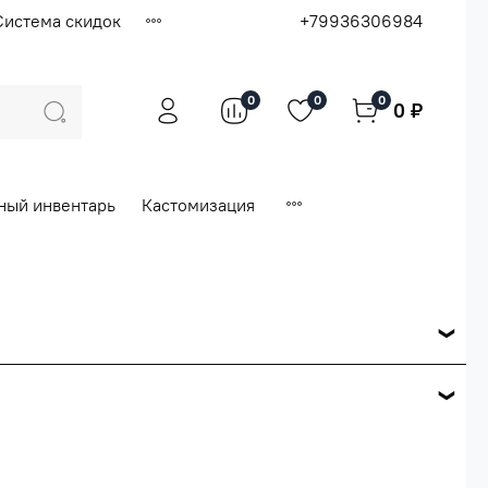
Система скидок
+79936306984
0
0
0
0 ₽
ный инвентарь
Кастомизация
ся по розничной цене
е вашего заказа.
ей.