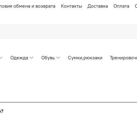
ловия обмена и возврата
Контакты
Доставка
Оплата
Одежда
Обувь
Сумки,рюкзаки
Тренировоч
Накопительные скидки
го?
т от стоимости вашего заказа, общая сумма заказа считает
я с первого заказа и автоматически активизируется в корзин
пт 5
(25%) -
сумма всех заказов за 6 месяцев - 25.000 рубл