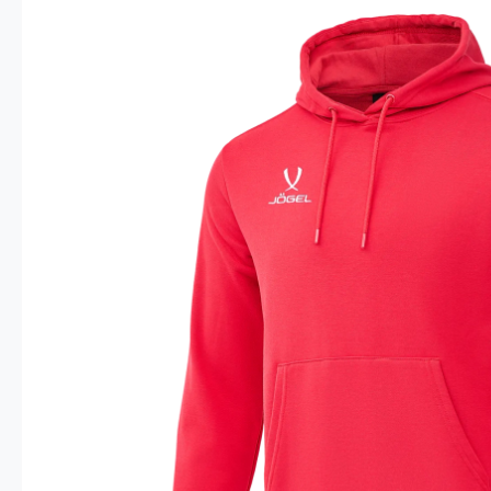
Опт 4
(30%)
О
Оп