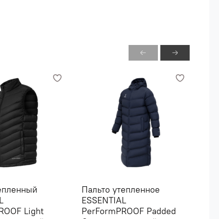
епленный
Пальто утепленное
Пал
L
ESSENTIAL
ES
ROOF Light
PerFormPROOF Padded
Pe