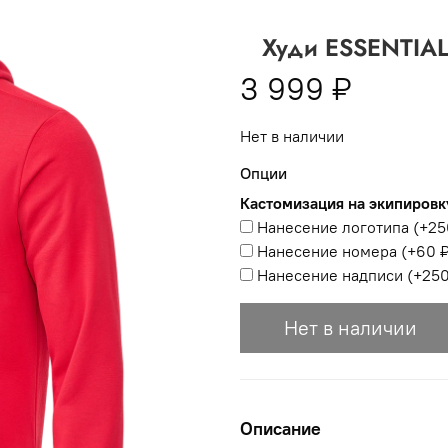
 -
сумма всех заказов за 6 месяцев - 30.000
Худи ESSENTIAL 
Опт 3
(33%)
- сумма всех заказов за 6 месяцев 80.000 рубл
3 999 ₽
пт 2
(36%)
- сумма всех заказов за 6 месяцев 200.000 рубле
Нет в наличии
т 1
(38%) -
сумма всех заказов за 6 месяцев - 400.000 рубл
Опции
Кастомизация на экипировк
Нанесение логотипа
(+
25
Нанесение номера
(+
60 
Нанесение надписи
(+
250
Нет в наличии
Описание