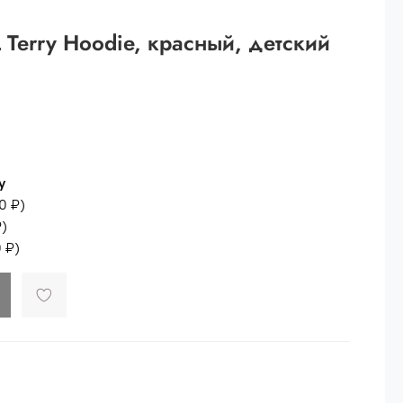
 рублей.
Terry Hoodie, красный, детский
ей
й.
ей.
у
0 ₽
)
₽
)
 ₽
)