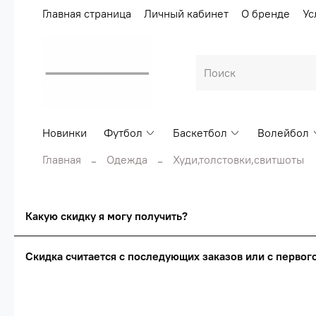
Главная страница
Личный кабинет
О бренде
Ус
Новинки
Футбол
Баскетбол
Волейбол
Главная
Одежда
Худи,толстовки,свитшоты
Какую скидку я могу получить?
Скидка считается с последующих заказов или с перво
Сумма скидки зависи
Скидка считаетс
О