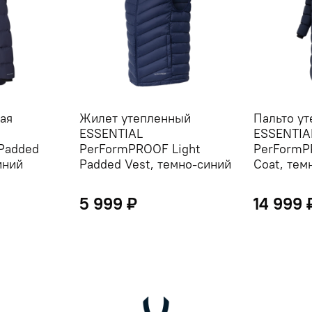
ая
Жилет утепленный
Пальто у
ESSENTIAL
ESSENTIA
Padded
PerFormPROOF Light
PerFormP
иний
Padded Vest, темно-синий
Coat, тем
5 999 ₽
14 999 