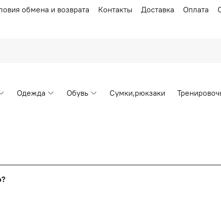
ловия обмена и возврата
Контакты
Доставка
Оплата
Одежда
Обувь
Сумки,рюкзаки
Тренировоч
Накопительные скидки
го?
т от стоимости вашего заказа, общая сумма заказа считает
я с первого заказа и автоматически активизируется в корзин
пт 5
(25%) -
сумма всех заказов за 6 месяцев - 25.000 рубл