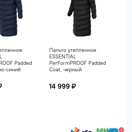
тепленное
Пальто утепленное
Жил
L
ESSENTIAL
ES
ROOF Padded
PerFormPROOF Padded
Pe
но-синий
Coat, черный
Ves
₽
14 999 ₽
7 
3