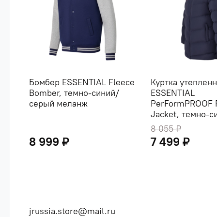
Бомбер ESSENTIAL Fleece
Куртка утепленн
Bomber, темно-синий/
ESSENTIAL
серый меланж
PerFormPROOF 
Jacket, темно-с
8 055 ₽
8 999 ₽
7 499 ₽
jrussia.store@mail.ru