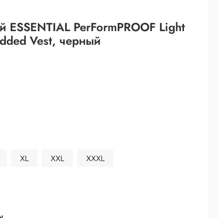
 рублей.
й ESSENTIAL PerFormPROOF Light
ей
dded Vest, черный
й.
ей.
XL
XXL
XXXL
у