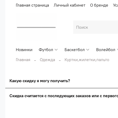
Главная страница
Личный кабинет
О бренде
Ус
Новинки
Футбол
Баскетбол
Волейбол
Главная
Одежда
Куртки,жилетки,пальто
Какую скидку я могу получить?
Скидка считается с последующих заказов или с перво
Сумма скидки зависи
Скидка считаетс
О