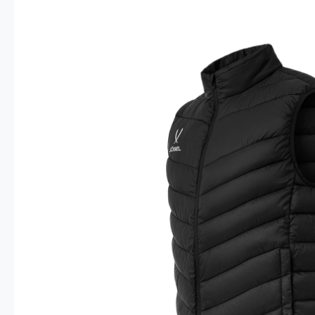
Опт 4
(30%)
О
Оп