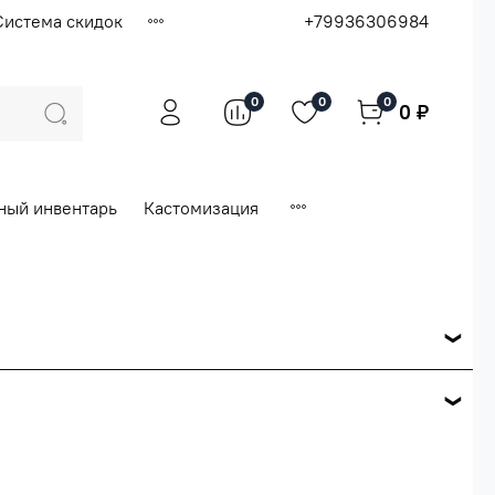
Система скидок
+79936306984
0
0
0
0 ₽
ный инвентарь
Кастомизация
ся по розничной цене
е вашего заказа.
ей.