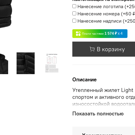
Нанесение логотипа
(+
25
Нанесение номера
(+
60 
Нанесение надписи
(+
250
1 574 ₽
x 4
Плати частями
В корзину
Описание
Утепленный жилет Light 
спортом и активного отд
износостойкой водоота
надежную защиту от влаг
Показать полностью
с материала, не допуска
движений, а наполнитель
чувствовать себя комфор