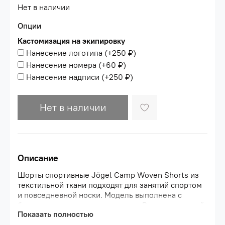
Нет в наличии
Опции
Кастомизация на экипировку
Нанесение логотипа
(+
250 ₽
)
Нанесение номера
(+
60 ₽
)
Нанесение надписи
(+
250 ₽
)
Нет в наличии
Описание
Шорты спортивные Jögel Camp Woven Shorts из
текстильной ткани подходят для занятий спортом
и повседневной носки. Модель выполнена с
боковыми карманами на молнии. Регулировочный
Показать полностью
шнурок в поясе обеспечивает комфортную