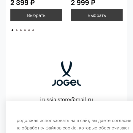
2 399 ₽
2 999 ₽
Выбрать
Выбрать
jrussia.store@mail.ru
ИНН 151603641530 ОГРН 316151300072574
Продолжая использовать наш сайт, вы даете согласие
на обработку файлов cookie, которые обеспечивают
3