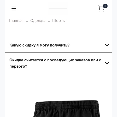
0
Главная
Одежда
Шорты
Какую скидку я могу получить?
Накопительные скидки
Скидка считается с последующих заказов или с
первого?
Сумма скидки зависит от стоимости вашего
заказа, общая сумма заказа считается по
Скидка считается с первого заказа и
розничной цене
автоматически активизируется в корзине вашего
заказа.
Опт 5
(25%) -
сумма всех заказов за 6 месяцев -
25.000 рублей.
Опт 4
(30%) -
сумма всех заказов за 6 месяцев -
30.000 рублей.