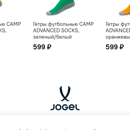
ные CAMP
Гетры футбольные CAMP
Гетры фу
KS,
ADVANCED SOCKS,
ADVANCE
зеленый/белый
оранжевы
599 ₽
599 ₽
ренда Jogel
ертой.