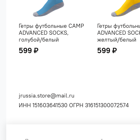
Гетры футбольные CAMP
Гетры футболь
ADVANCED SOCKS,
ADVANCED SOC
голубой/белый
желтый/белый
599 ₽
599 ₽
jrussia.store@mail.ru
ИНН 151603641530 ОГРН 316151300072574
Сайт создан специально по заказу, для оптовых продаж б
Цены, указанные на сайте, не являются публичной оф