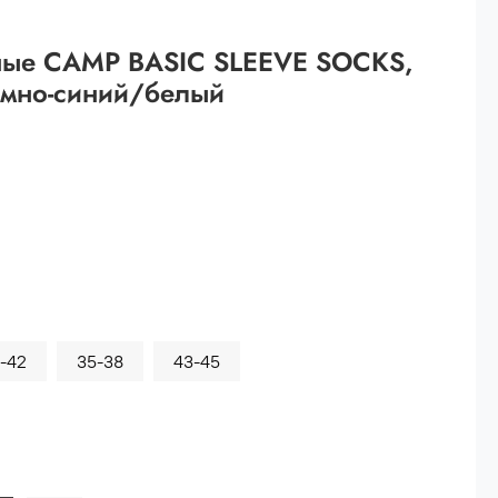
 рублей.
ные CAMP BASIC SLEEVE SOCKS,
ей
емно-синий/белый
й.
ей.
-42
35-38
43-45