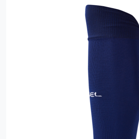
Опт 4
(30%)
О
Оп