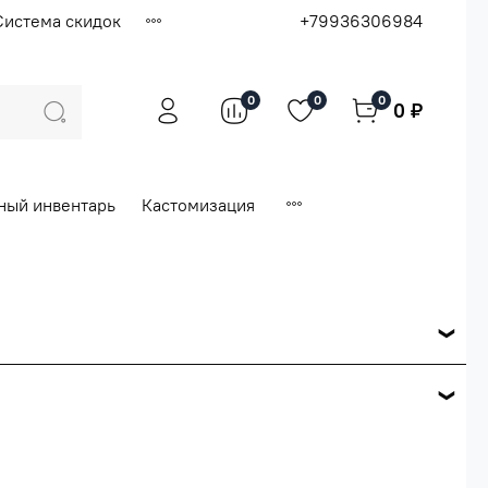
Система скидок
+79936306984
0
0
0
0 ₽
ный инвентарь
Кастомизация
ся по розничной цене
е вашего заказа.
ей.