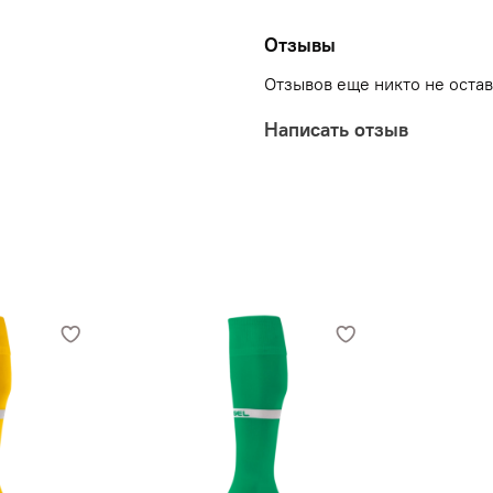
полиэстер 95%, эластан
31, 32-34, 35-38, 39-42,
Отзывы
Отзывов еще никто не оста
Написать отзыв