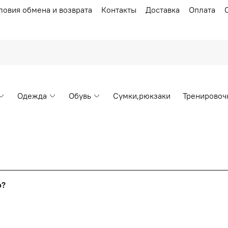
ловия обмена и возврата
Контакты
Доставка
Оплата
Одежда
Обувь
Сумки,рюкзаки
Тренировоч
Накопительные скидки
го?
т от стоимости вашего заказа, общая сумма заказа считает
я с первого заказа и автоматически активизируется в корзин
пт 5
(25%) -
сумма всех заказов за 6 месяцев - 25.000 рубл