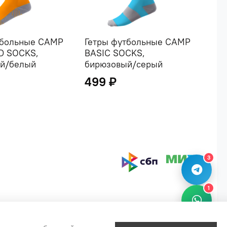
тбольные CAMP
Гетры футбольные CAMP
Гет
D SOCKS,
BASIC SOCKS,
BAS
й/белый
бирюзовый/серый
бе
499 ₽
49
3
1
2