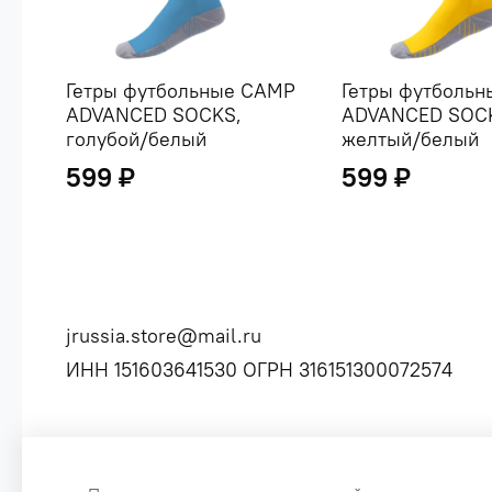
Гетры футбольные CAMP
Гетры футболь
ADVANCED SOCKS,
ADVANCED SOC
голубой/белый
желтый/белый
599 ₽
599 ₽
jrussia.store@mail.ru
ИНН 151603641530 ОГРН 316151300072574
Сайт создан специально по заказу, для оптовых продаж б
Цены, указанные на сайте, не являются публичной оф