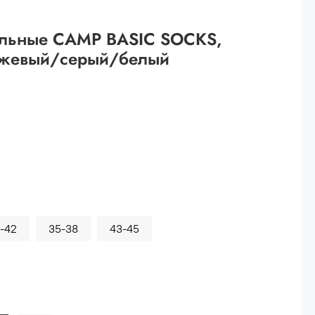
 рублей.
ольные CAMP BASIC SOCKS,
ей
жевый/серый/белый
й.
ей.
-42
35-38
43-45