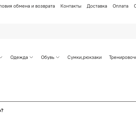
ловия обмена и возврата
Контакты
Доставка
Оплата
Одежда
Обувь
Сумки,рюкзаки
Тренировоч
Накопительные скидки
го?
т от стоимости вашего заказа, общая сумма заказа считает
я с первого заказа и автоматически активизируется в корзин
пт 5
(25%) -
сумма всех заказов за 6 месяцев - 25.000 рубл