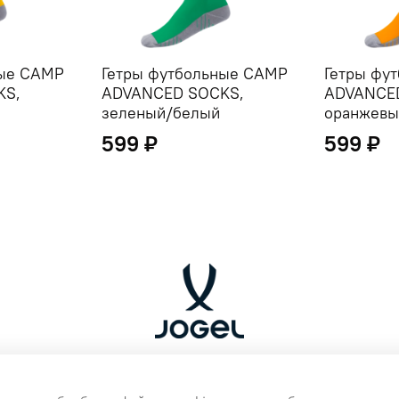
ные CAMP
Гетры футбольные CAMP
Гетры фу
KS,
ADVANCED SOCKS,
ADVANCE
зеленый/белый
оранжевы
599 ₽
599 ₽
ренда Jogel
ертой.