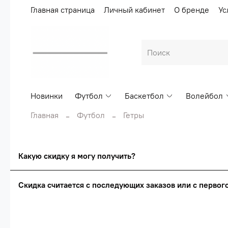
Главная страница
Личный кабинет
О бренде
Ус
Новинки
Футбол
Баскетбол
Волейбол
Главная
Футбол
Гетры
Какую скидку я могу получить?
Скидка считается с последующих заказов или с перво
Сумма скидки зависи
Скидка считаетс
О