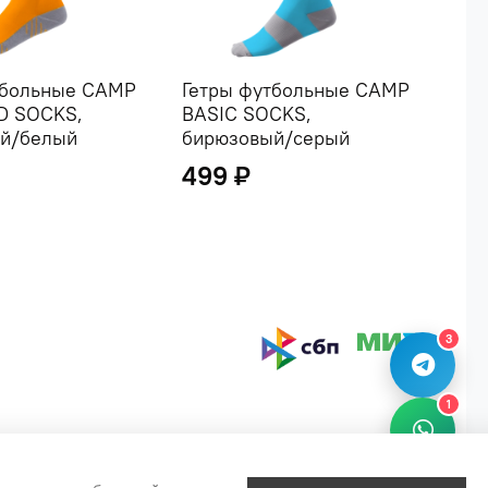
тбольные CAMP
Гетры футбольные CAMP
Гет
D SOCKS,
BASIC SOCKS,
BAS
й/белый
бирюзовый/серый
бе
499 ₽
49
3
1
2