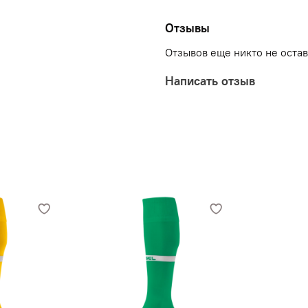
щиколотки.\nХарактерис
5%\nЦвет: оранжевый/се
Отзывы
42, 43-45\nПроизводство
Отзывов еще никто не оста
Написать отзыв