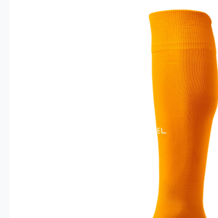
Опт 4
(30%)
О
Оп