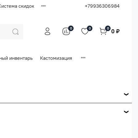
Система скидок
+79936306984
0
0
0
0 ₽
ный инвентарь
Кастомизация
ся по розничной цене
е вашего заказа.
ей.