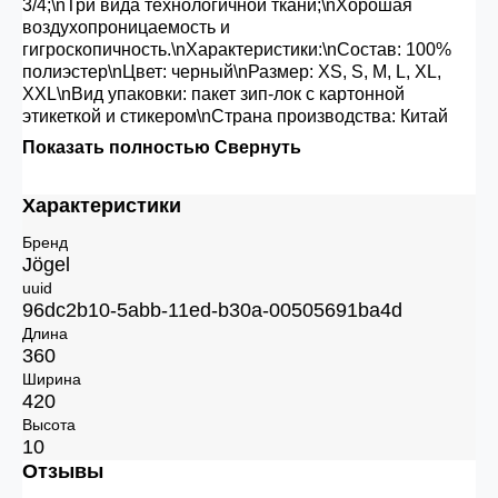
3/4;\nТри вида технологичной ткани;\nХорошая
воздухопроницаемость и
гигроскопичность.\nХарактеристики:\nСостав: 100%
полиэстер\nЦвет: черный\nРазмер: XS, S, M, L, XL,
XXL\nВид упаковки: пакет зип-лок с картонной
этикеткой и стикером\nСтрана производства: Китай
Показать полностью
Свернуть
Характеристики
Бренд
Jögel
uuid
96dc2b10-5abb-11ed-b30a-00505691ba4d
Длина
360
Ширина
420
Высота
10
Отзывы