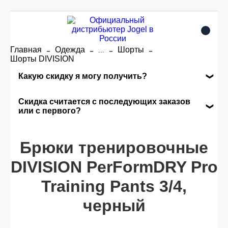
Главная
Одежда
Шорты
...
Шорты DIVISION
Какую скидку я могу получить?
Накопительные скидки
Скидка считается с последующих заказов
или с первого?
Сумма скидки зависит от стоимости вашего
Скидка считается с первого заказа и
заказа, общая сумма заказа считается по
Брюки тренировочные
автоматически активизируется в корзине вашего
розничной цене
заказа.
DIVISION PerFormDRY Pro
Training Pants 3/4,
Опт 5
(25%) -
сумма всех заказов за 6 месяцев -
25.000 рублей.
черный