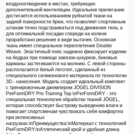
воздухоотведение в местах, требующих
дополнительной вентиляции. Идеальное прилегание
достигается использованием рубчатой ткани на
задней поверхности брюк, что позволяет спортивным
штанам точно подстраиваться под движения тела, а
для оптимальной посадки спереди на колене
проработано решение в виде вытачек. Основная
ткань имеет специальное переплетение Double
Weave. Эластичный пояс надежно фиксирует изделие
на бедрах при помощи завязок-шнурков, боковые
карманы застегиваются на молнию. С левой стороны
располагается белый логотип, сделанный из
специального силиконового материала по технологии
3D - нанесения. Модель создает идеальный комплект
с тренировочным джемпером JÖGEL DIVISION
PerFormDRY Pro Training Top.\nPerFormDRY - это
специальная технология обработки тканей JÖGEL,
которая способствует быстрому выведению влаги и
помогает спортсменам чувствовать себя комфортно
при интенсивных
нагрузках.\nПреимущества:\nМатериал с технологией
PerFormDRY;\nАтлетический крой и удобная длина