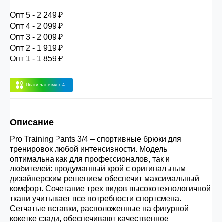
Опт 4
(30%) -
сумма всех заказов за 6 месяцев -
Опт 5 - 2 249 ₽
30.000 рублей.
Опт 4 - 2 099 ₽
Опт 3 - 2 009 ₽
Опт 2 - 1 919 ₽
Опт 3
(33%)
- сумма всех заказов за 6 месяцев
Опт 1 - 1 859 ₽
80.000 рублей
Плати частями
x 4
Опт 2
(36%)
- сумма всех заказов за 6 месяцев
200.000 рублей.
Описание
Опт 1
(38%) -
сумма всех заказов за 6 месяцев -
Pro Training Pants 3/4 – спортивные брюки для
тренировок любой интенсивности. Модель
400.000 рублей.
оптимальна как для профессионалов, так и
любителей: продуманный крой с оригинальным
дизайнерским решением обеспечит максимальный
комфорт. Сочетание трех видов высокотехнологичной
ткани учитывает все потребности спортсмена.
Сетчатые вставки, расположенные на фигурной
кокетке сзади, обеспечивают качественное