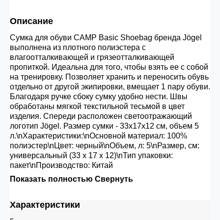
30.000 рублей.
Описание
Сумка для обуви CAMP Basic Shoebag бренда Jögel
Опт 3
(33%)
- сумма всех заказов за 6 месяцев
выполнена из плотного полиэстера с
80.000 рублей
влагоотталкивающей и грязеотталкивающей
пропиткой. Идеальна для того, чтобы взять ее с собой
на тренировку. Позволяет хранить и переносить обувь
Опт 2
(36%)
- сумма всех заказов за 6 месяцев
отдельно от другой экипировки, вмещает 1 пару обуви.
200.000 рублей.
Благодаря ручке сбоку сумку удобно нести. Швы
обработаны мягкой текстильной тесьмой в цвет
изделия. Спереди расположен светоотражающий
логотип Jögel. Размер сумки - 33х17х12 см, объем 5
Опт 1
(38%) -
сумма всех заказов за 6 месяцев -
л.\nХарактеристики:\nОсновной материал: 100%
400.000 рублей.
полиэстер\nЦвет: черный\nОбъем, л: 5\nРазмер, см:
универсальный (33 х 17 х 12)\nТип упаковки:
пакет\nПроизводство: Китай
Показать полностью
Свернуть
Характеристики