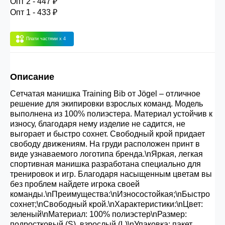
Опт 2 - 447 ₽
30.000 рублей.
Опт 1 - 433 ₽
Плати частями
x 4
Опт 3
(33%)
- сумма всех заказов за 6 месяцев
80.000 рублей
Описание
Опт 2
(36%)
- сумма всех заказов за 6 месяцев
Сетчатая манишка Training Bib от Jögel – отличное
200.000 рублей.
решение для экипировки взрослых команд. Модель
выполнена из 100% полиэстера. Материал устойчив к
износу, благодаря нему изделие не садится, не
Опт 1
(38%) -
сумма всех заказов за 6 месяцев -
выгорает и быстро сохнет. Свободный крой придает
400.000 рублей.
свободу движениям. На груди расположен принт в
виде узнаваемого логотипа бренда.\nЯркая, легкая
спортивная манишка разработана специально для
тренировок и игр. Благодаря насыщенным цветам вы
без проблем найдете игрока своей
команды.\nПреимущества:\nИзносостойкая;\nБыстро
сохнет;\nСвободный крой.\nХарактеристики:\nЦвет:
зеленый\nМатериал: 100% полиэстер\nРазмер:
подростковый (S), взрослый (L)\nУпаковка: пакет