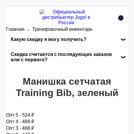
Главная
Тренировочный инвентарь
Какую скидку я могу получить?
Накопительные скидки
Скидка считается с последующих заказов
или с первого?
Сумма скидки зависит от стоимости вашего
Скидка считается с первого заказа и
заказа, общая сумма заказа считается по
автоматически активизируется в корзине вашего
Манишка сетчатая
розничной цене
заказа.
Training Bib, зеленый
Опт 5
(25%) -
сумма всех заказов за 6 месяцев -
25.000 рублей.
Опт 5 - 524 ₽
Опт 4 - 489 ₽
Опт 3 - 468 ₽
Опт 4
(30%) -
сумма всех заказов за 6 месяцев -