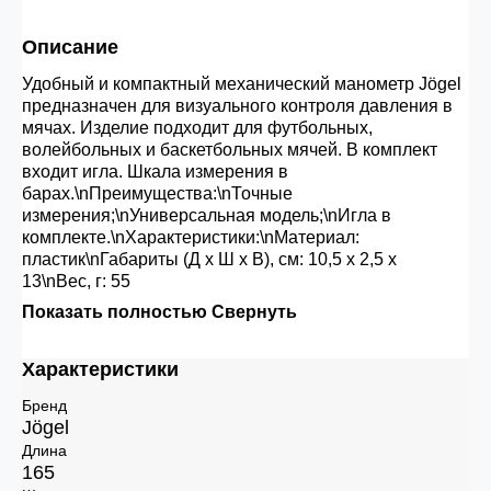
30.000 рублей.
Описание
Удобный и компактный механический манометр Jögel
Опт 3
(33%)
- сумма всех заказов за 6 месяцев
предназначен для визуального контроля давления в
80.000 рублей
мячах. Изделие подходит для футбольных,
волейбольных и баскетбольных мячей. В комплект
входит игла. Шкала измерения в
Опт 2
(36%)
- сумма всех заказов за 6 месяцев
барах.\nПреимущества:\nТочные
200.000 рублей.
измерения;\nУниверсальная модель;\nИгла в
комплекте.\nХарактеристики:\nМатериал:
пластик\nГабариты (Д x Ш x В), см: 10,5 х 2,5 х
13\nВес, г: 55
Опт 1
(38%) -
сумма всех заказов за 6 месяцев -
Показать полностью
Свернуть
400.000 рублей.
Характеристики
Бренд
Jögel
Длина
165