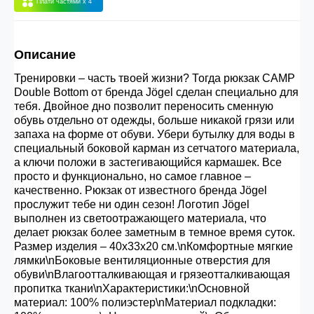
Плати частями
x 4
30.000 рублей.
Описание
Опт 3
(33%)
- сумма всех заказов за 6 месяцев
80.000 рублей
Тренировки – часть твоей жизни? Тогда рюкзак CAMP
Double Bottom от бренда Jögel сделан специально для
тебя. Двойное дно позволит переносить сменную
Опт 2
(36%)
- сумма всех заказов за 6 месяцев
обувь отдельно от одежды, больше никакой грязи или
запаха на форме от обуви. Убери бутылку для воды в
200.000 рублей.
специальный боковой карман из сетчатого материала,
а ключи положи в застегивающийся кармашек. Все
просто и функционально, но самое главное –
Опт 1
(38%) -
сумма всех заказов за 6 месяцев -
качественно. Рюкзак от известного бренда Jögel
400.000 рублей.
прослужит тебе ни один сезон! Логотип Jögel
выполнен из светоотражающего материала, что
делает рюкзак более заметным в темное время суток.
Размер изделия – 40х33х20 см.\nКомфортные мягкие
лямки\nБоковые вентиляционные отверстия для
обуви\nВлагоотталкивающая и грязеотталкивающая
пропитка ткани\nХарактеристики:\nОсновной
материал: 100% полиэстер\nМатериал подкладки: