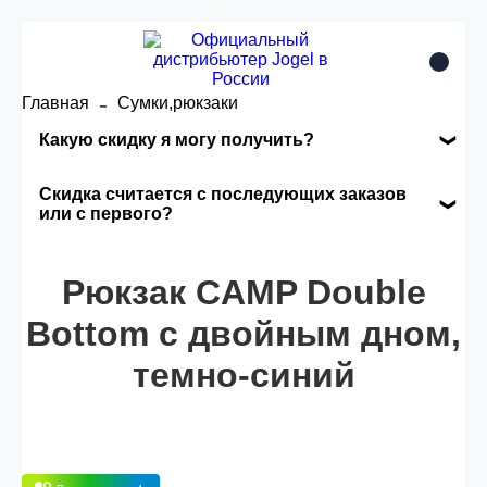
Главная
Сумки,рюкзаки
Какую скидку я могу получить?
Накопительные скидки
Скидка считается с последующих заказов
или с первого?
Сумма скидки зависит от стоимости вашего
Скидка считается с первого заказа и
заказа, общая сумма заказа считается по
автоматически активизируется в корзине вашего
Рюкзак CAMP Double
розничной цене
заказа.
Bottom с двойным дном,
темно-синий
Опт 5
(25%) -
сумма всех заказов за 6 месяцев -
25.000 рублей.
Опт 4
(30%) -
сумма всех заказов за 6 месяцев -