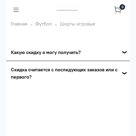
0
Главная
Футбол
Шорты игровые
Какую скидку я могу получить?
Накопительные скидки
Скидка считается с последующих заказов или с
первого?
Сумма скидки зависит от стоимости вашего
заказа, общая сумма заказа считается по
Скидка считается с первого заказа и
розничной цене
автоматически активизируется в корзине вашего
заказа.
Опт 5
(25%) -
сумма всех заказов за 6 месяцев -
25.000 рублей.
Опт 4
(30%) -
сумма всех заказов за 6 месяцев -
30.000 рублей.