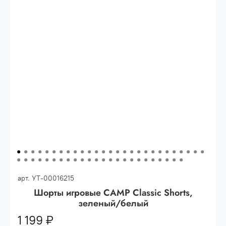
Опт 3
(33%)
- сумма всех заказов за 6 месяцев
80.000 рублей
Опт 2
(36%)
- сумма всех заказов за 6 месяцев
200.000 рублей.
Опт 1
(38%) -
сумма всех заказов за 6 месяцев -
400.000 рублей.
арт.
УТ-00016215
Шорты игровые CAMP Classic Shorts,
зеленый/белый
1 199 ₽