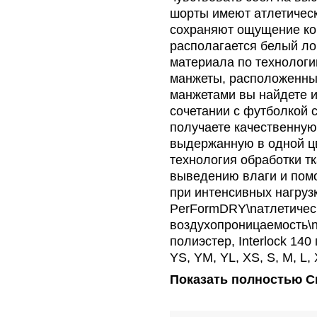
шорты имеют атлетическ
сохраняют ощущение ком
располагается белый ло
материала по технолог
манжеты, расположенные
манжетами вы найдете и
сочетании с футболкой 
получаете качественную
выдержанную в одной цв
технология обработки тк
выведению влаги и помо
при интенсивных нагруз
PerFormDRY\nатлетическ
воздухопроницаемость\n
полиэстер, Interlock 14
YS, YM, YL, XS, S, M, L
Показать полностью
С