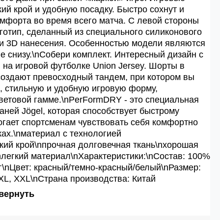
ий крой и удобную посадку. Быстро сохнут и
форта во время всего матча. С левой стороны
готип, сделанный из специального силиконового
ии 3D нанесения. Особенностью модели являются
 снизу.\nСобери комплект. Интересный дизайн с
 на игровой футболке Union Jersey. Шорты в
создают превосходный тандем, при котором вы
, стильную и удобную игровую форму,
етовой гамме.\nPerFormDRY - это специальная
аней Jögel, которая способствует быстрому
гает спортсменам чувствовать себя комфортно
ках.\nматериал с технологией
ий крой\nпрочная долговечная ткань\nхорошая
легкий материал\nХарактеристики:\nСостав: 100%
0 г\nЦвет: красный/темно-красный/белый\nРазмер:
, XL, XXL\nСтрана производства: Китай
вернуть