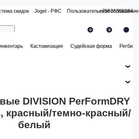
стема скидок
Jogel - РФС
Пользовательское соглашение
+79936306984
0
0
инвентарь
Кастомизация
Судейская форма
Регби
е вашего заказа.
ся по розничной цене
вые DIVISION PerFormDRY
s, красный/темно-красный/
й.
белый
 рублей.