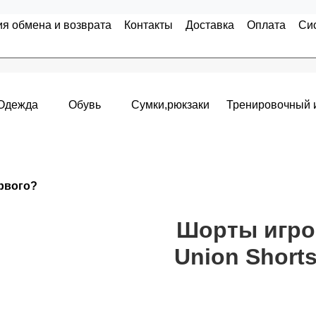
ия обмена и возврата
Контакты
Доставка
Оплата
Си
Одежда
Обувь
Сумки,рюкзаки
Тренировочный 
Накопительные скидки
ервого?
я с первого заказа и автоматически активизируется в корзин
т от стоимости вашего заказа, общая сумма заказа считает
Шорты игро
Union Short
пт 5
(25%) -
сумма всех заказов за 6 месяцев - 25.000 рубле
 -
сумма всех заказов за 6 месяцев - 30.000