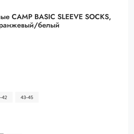
 рублей.
ные CAMP BASIC SLEEVE SOCKS,
ей
ранжевый/белый
й.
ей.
-42
43-45