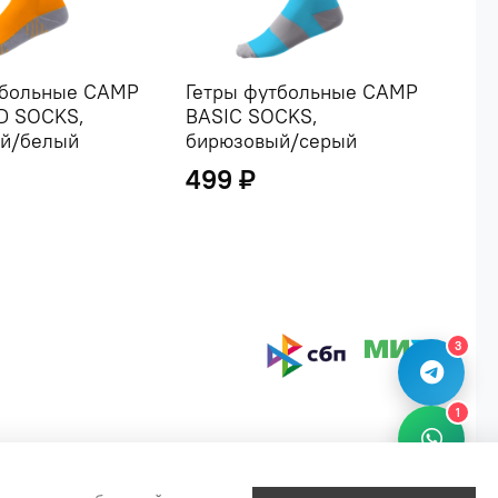
тбольные CAMP
Гетры футбольные CAMP
Гет
D SOCKS,
BASIC SOCKS,
BAS
й/белый
бирюзовый/серый
бе
499 ₽
49
3
1
2