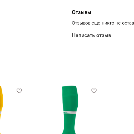
полиэстер 95%, эластан
32-34, 35-38, 39-42, 43
Отзывы
Отзывов еще никто не оста
Написать отзыв