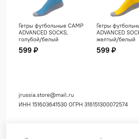
Гетры футбольные CAMP
Гетры футболь
ADVANCED SOCKS,
ADVANCED SOC
голубой/белый
желтый/белый
599 ₽
599 ₽
jrussia.store@mail.ru
ИНН 151603641530 ОГРН 316151300072574
Сайт создан специально по заказу, для оптовых продаж б
Цены, указанные на сайте, не являются публичной оф