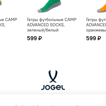
ные CAMP
Гетры футбольные CAMP
Гетры фу
KS,
ADVANCED SOCKS,
ADVANCE
зеленый/белый
оранжевы
599 ₽
599 ₽
ренда Jogel
ертой.