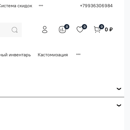
Система скидок
+79936306984
0
0
0
0 ₽
ный инвентарь
Кастомизация
ся по розничной цене
е вашего заказа.
ей.