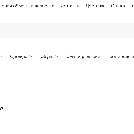
ловия обмена и возврата
Контакты
Доставка
Оплата
Одежда
Обувь
Сумки,рюкзаки
Тренировоч
Накопительные скидки
го?
т от стоимости вашего заказа, общая сумма заказа считает
я с первого заказа и автоматически активизируется в корзин
пт 5
(25%) -
сумма всех заказов за 6 месяцев - 25.000 рубл