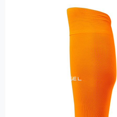
Опт 4
(30%)
О
Оп