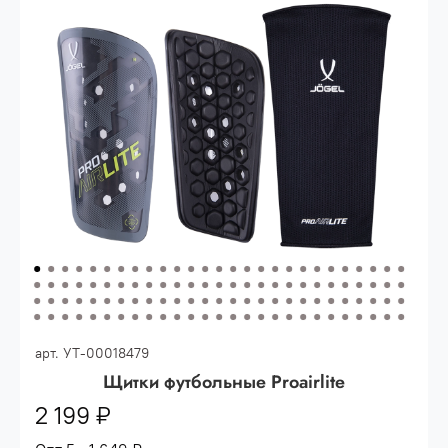
Опт 3
(33%)
- сумма всех заказов за 6 месяцев
80.000 рублей
Опт 2
(36%)
- сумма всех заказов за 6 месяцев
200.000 рублей.
Опт 1
(38%) -
сумма всех заказов за 6 месяцев -
400.000 рублей.
арт.
УТ-00018479
Щитки футбольные Proairlite
2 199 ₽