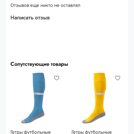
вентилируемый носок на голень\nНазначение:
Отзывов еще никто не оставлял
футбол\nТип упаковки: фирменный пакет с
европодвесом и с замком Zip-
Написать отзыв
Lock\nПроизводство: КНР
Сопутствующие товары
Гетры футбольные
Гетры футбольные