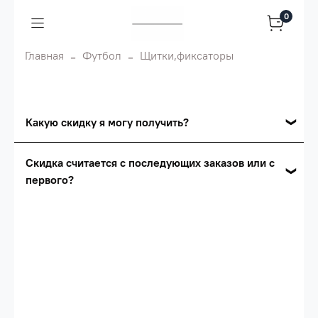
0
Главная
Футбол
Щитки,фиксаторы
Какую скидку я могу получить?
Накопительные скидки
Скидка считается с последующих заказов или с
первого?
Сумма скидки зависит от стоимости вашего
заказа, общая сумма заказа считается по
Скидка считается с первого заказа и
розничной цене
автоматически активизируется в корзине вашего
заказа.
Опт 5
(25%) -
сумма всех заказов за 6 месяцев -
25.000 рублей.
Опт 4
(30%) -
сумма всех заказов за 6 месяцев -
30.000 рублей.