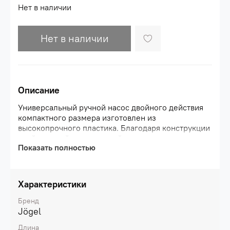
Нет в наличии
Нет в наличии
Описание
Универсальный ручной насос двойного действия
компактного размера изготовлен из
высокопрочного пластика. Благодаря конструкции
двойного действия, данный насос позволяет
Показать полностью
эффективно и быстро накачивать любые
спортивные снаряды. В комплект входит
пластиковая игла, которая находится под
колпачком. Необходимо открутить и перевернуть
Характеристики
ее.\nХарактеристики:\nМатериал корпуса:
пластик\nМатериал иглы: пластик\nЦвет корпуса:
Бренд
черный\nДлина насоса, см: 15\nВес, г: 60
Jögel
Длина