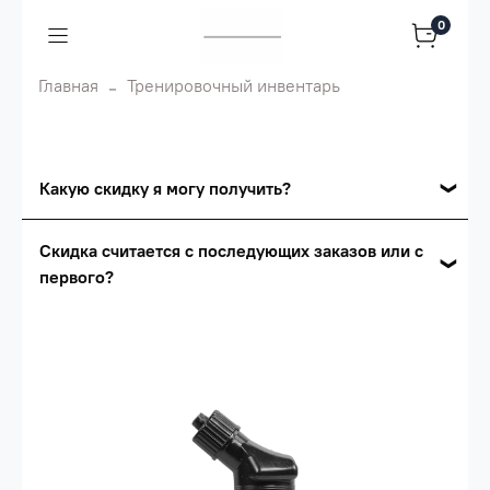
0
Главная
Тренировочный инвентарь
Какую скидку я могу получить?
Накопительные скидки
Скидка считается с последующих заказов или с
первого?
Сумма скидки зависит от стоимости вашего
заказа, общая сумма заказа считается по
Скидка считается с первого заказа и
розничной цене
автоматически активизируется в корзине вашего
заказа.
Опт 5
(25%) -
сумма всех заказов за 6 месяцев -
25.000 рублей.
Опт 4
(30%) -
сумма всех заказов за 6 месяцев -
30.000 рублей.