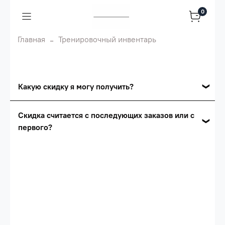
0
Главная
Тренировочный инвентарь
Какую скидку я могу получить?
Накопительные скидки
Скидка считается с последующих заказов или с
первого?
Сумма скидки зависит от стоимости вашего
заказа, общая сумма заказа считается по
Скидка считается с первого заказа и
розничной цене
автоматически активизируется в корзине вашего
заказа.
Опт 5
(25%) -
сумма всех заказов за 6 месяцев -
25.000 рублей.
Опт 4
(30%) -
сумма всех заказов за 6 месяцев -
30.000 рублей.