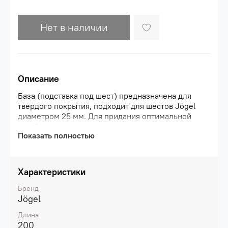
Нет в наличии
Описание
База (подставка под шест) предназначена для
твердого покрытия, подходит для шестов Jögel
диаметром 25 мм. Для придания оптимальной
устойчивости наполняется песком через
Показать полностью
специально предусмотренное отверстие с
завинчивающейся
крышкой.\nХарактеристики:\nМатериал: ABS-
пластик\nЦвет: желтый\nГабариты, см: 20 х 20 х
Характеристики
10\nВес, гр: 320
Бренд
Jögel
Длина
200