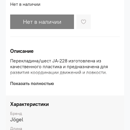
Нет в наличии
Нет в наличии
Описание
Перекладина/шест JA-228 изготовлена из
качественного пластика и предназначена для
развития координации движений и ловкости.
Может использоваться как с конусами, так и в
Показать полностью
барьере при дополнительном использовании
зажима и подставки.\nПреимущества:\nПрочный
материал;\nМногофункциональный
снаряд;\nЯркий
Характеристики
дизайн.\nХарактеристики:\nМатериал:
полиэтилен\nЦвет: желтый\nВес, г:
Бренд
185\nГабариты, см: 2,5 х 2,5 х 100
Jögel
Длина