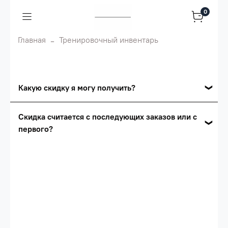
0
Главная
Тренировочный инвентарь
Какую скидку я могу получить?
Накопительные скидки
Скидка считается с последующих заказов или с
первого?
Сумма скидки зависит от стоимости вашего
заказа, общая сумма заказа считается по
Скидка считается с первого заказа и
розничной цене
автоматически активизируется в корзине вашего
заказа.
Опт 5
(25%) -
сумма всех заказов за 6 месяцев -
25.000 рублей.
Опт 4
(30%) -
сумма всех заказов за 6 месяцев -
30.000 рублей.