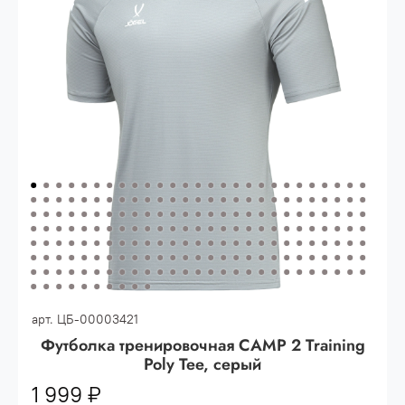
Опт 3
(33%)
- сумма всех заказов за 6 месяцев
80.000 рублей
Опт 2
(36%)
- сумма всех заказов за 6 месяцев
200.000 рублей.
Опт 1
(38%) -
сумма всех заказов за 6 месяцев -
400.000 рублей.
арт.
ЦБ-00003421
Футболка тренировочная CAMP 2 Training
Poly Tee, серый
1 999 ₽