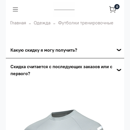
0
Главная
Одежда
Футболки тренировочные
Какую скидку я могу получить?
Накопительные скидки
Скидка считается с последующих заказов или с
первого?
Сумма скидки зависит от стоимости вашего
заказа, общая сумма заказа считается по
Скидка считается с первого заказа и
розничной цене
автоматически активизируется в корзине вашего
заказа.
Опт 5
(25%) -
сумма всех заказов за 6 месяцев -
25.000 рублей.
Опт 4
(30%) -
сумма всех заказов за 6 месяцев -
30.000 рублей.