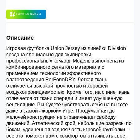
30.000 рублей.
Плати частями
x 4
Опт 3
(33%)
- сумма всех заказов за 6 месяцев
80.000 рублей
Описание
Игровая футболка Union Jersey из линейки Division
Опт 2
(36%)
- сумма всех заказов за 6 месяцев
создана специально для экипировки
200.000 рублей.
профессиональных команд. Модель выполнена из
комбинированного сетчатого материала с
применением технологии эффективного
влагоотведения PerFormDRY. Легкая ткань
Опт 1
(38%) -
сумма всех заказов за 6 месяцев -
отличается высокой прочностью и хорошей
400.000 рублей.
воздухопроницаемостью. Кроме того, на спине ткань
отличается от ткани спереди и имеет улучшенную
вентиляцию. Вы будете чувствовать себя на высоте
даже в самой «жаркой» игре. Продуманная до
мелочей конструкция не ограничивает свободу
движений. Атлетический крой, небольшие разрезы по
бокам, удлиненная задняя часть игровой футболки –
все это поможет вам с комфортом оттачивать свое