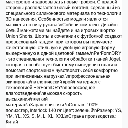
мастерство и завоевывать новые трофеи. С правой
стороны располагается белый логотип, сделанный из
специального силиконового материала по технологии
3D нанесения. Особенностью модели являются
манжеты по низу рукава.\nСобери комплект. Дизайн с
белый манжетами вы найдете и на игровых шортах
Union Shorts. Шорты в сочетании с футболкой создают
превосходный тандем, при котором вы получаете
качественную, стильную и удобную игровую форму,
выдержанную в одной цветовой гамме.\nPerFormDRY
- это специальная технология обработки тканей Jögel,
которая способствует быстрому выведению влаги и
помогает спортсменам чувствовать себя комфортно
при интенсивных нагрузках.\nпрофессиональная
экипировка\nатлетический крой\nматериал с
технологией PerFormDRY\nпревосходное
влагоотведение\nвысокая скорость
высыхания\nлегкий
материал\nХарактеристики:\nСостав: 100%
полиэстер, Interlock 140 г\nЦвет: зеленый\nРазмер: YS,
YM, YL, XS, S, M, L, XL, XXL\nСтрана производства:
Китай