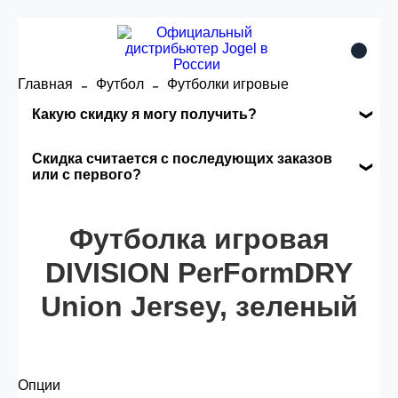
Главная
Футбол
Футболки игровые
Какую скидку я могу получить?
Накопительные скидки
Скидка считается с последующих заказов
или с первого?
Сумма скидки зависит от стоимости вашего
Скидка считается с первого заказа и
заказа, общая сумма заказа считается по
автоматически активизируется в корзине вашего
Футболка игровая
розничной цене
заказа.
DIVISION PerFormDRY
Union Jersey, зеленый
Опт 5
(25%) -
сумма всех заказов за 6 месяцев -
25.000 рублей.
Опции
Опт 4
(30%) -
сумма всех заказов за 6 месяцев -