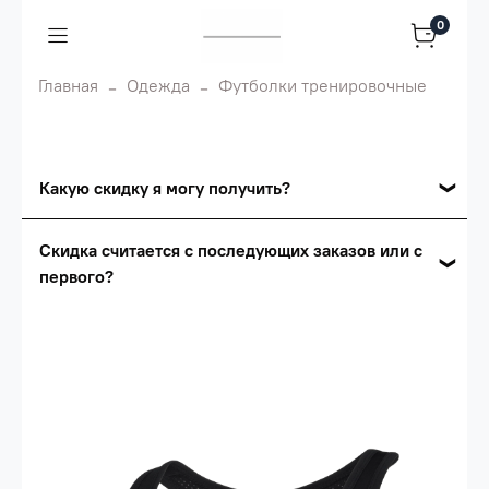
0
Главная
Одежда
Футболки тренировочные
Какую скидку я могу получить?
Накопительные скидки
Скидка считается с последующих заказов или с
первого?
Сумма скидки зависит от стоимости вашего
заказа, общая сумма заказа считается по
Скидка считается с первого заказа и
розничной цене
автоматически активизируется в корзине вашего
заказа.
Опт 5
(25%) -
сумма всех заказов за 6 месяцев -
25.000 рублей.
Опт 4
(30%) -
сумма всех заказов за 6 месяцев -
30.000 рублей.