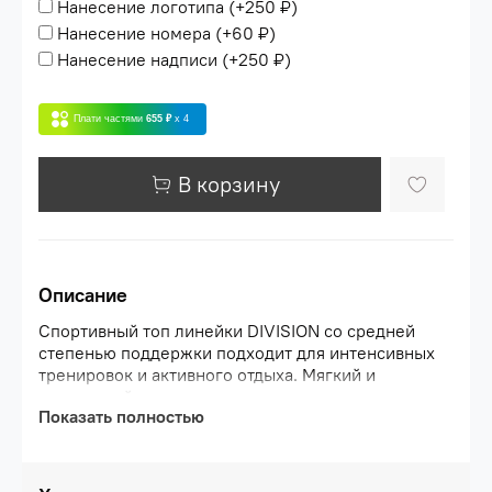
Нанесение логотипа
(+
250 ₽
)
Нанесение номера
(+
60 ₽
)
Нанесение надписи
(+
250 ₽
)
Плати частями
655 ₽
x 4
В корзину
Описание
Спортивный топ линейки DIVISION со средней
степенью поддержки подходит для интенсивных
тренировок и активного отдыха. Мягкий и
эластичный материал с содержанием спандекса
Показать полностью
обеспечивает идеальную посадку по фигуре. Ткань
с технологией PerFormDRY отлично дышит и
отводит влагу, сетчатая спинка гарантирует
необходимую терморегуляцию, поэтому занятия в