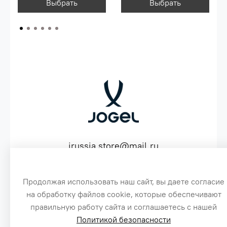
Выбрать
Выбрать
jrussia.store@mail.ru
ИНН 151603641530 ОГРН 316151300072574
Продолжая использовать наш сайт, вы даете согласие
на обработку файлов cookie, которые обеспечивают
3
правильную работу сайта и соглашаетесь с нашей
Политикой безопасности
Сайт создан специально по заказу, для оптовых продаж бренда Jogel
1