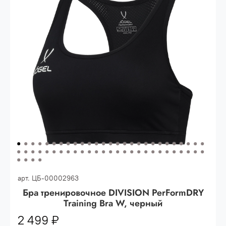
Опт 3
(33%)
- сумма всех заказов за 6 месяцев
80.000 рублей
Опт 2
(36%)
- сумма всех заказов за 6 месяцев
200.000 рублей.
Опт 1
(38%) -
сумма всех заказов за 6 месяцев -
400.000 рублей.
арт.
ЦБ-00002963
Бра тренировочное DIVISION PerFormDRY
Training Bra W, черный
2 499 ₽