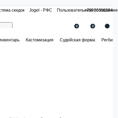
стема скидок
Jogel - РФС
Пользовательское соглашение
+79936306984
0
0
инвентарь
Кастомизация
Судейская форма
Регби