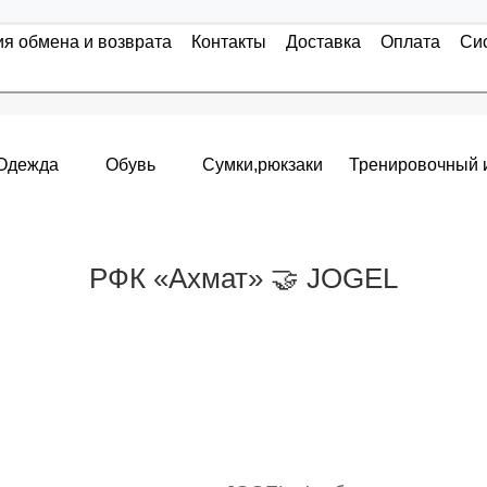
ия обмена и возврата
Контакты
Доставка
Оплата
Си
Одежда
Обувь
Сумки,рюкзаки
Тренировочный 
РФК «Ахмат» 🤝 JOGEL