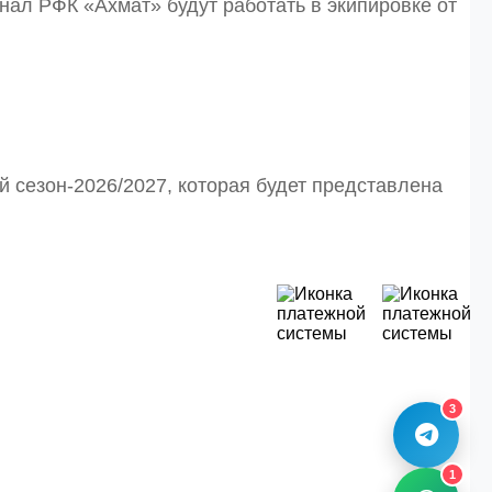
ал РФК «Ахмат» будут работать в экипировке от
 сезон-2026/2027, которая будет представлена
3
1