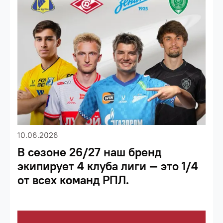
10.06.2026
В сезоне 26/27 наш бренд
экипирует 4 клуба лиги — это 1/4
от всех команд РПЛ.