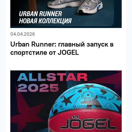
04.04.2026
Urban Runner: главный запуск в
спортстиле от JOGEL