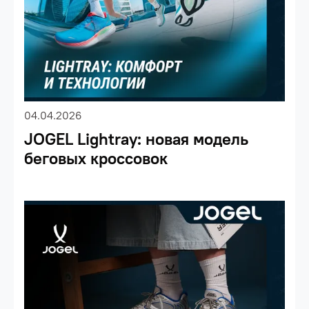
04.04.2026
JOGEL Lightray: новая модель
беговых кроссовок