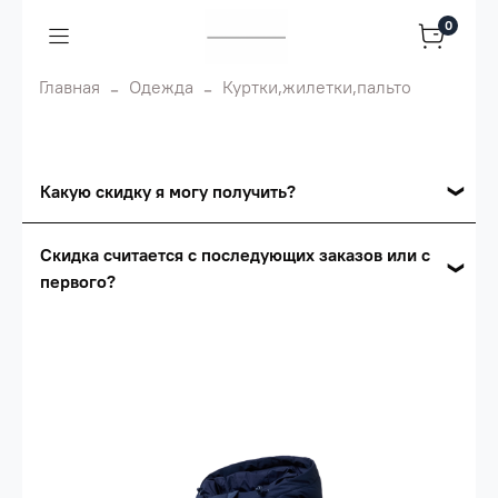
0
Главная
Одежда
Куртки,жилетки,пальто
Какую скидку я могу получить?
Накопительные скидки
Скидка считается с последующих заказов или с
первого?
Сумма скидки зависит от стоимости вашего
заказа, общая сумма заказа считается по
Скидка считается с первого заказа и
розничной цене
автоматически активизируется в корзине вашего
заказа.
Опт 5
(25%) -
сумма всех заказов за 6 месяцев -
25.000 рублей.
Опт 4
(30%) -
сумма всех заказов за 6 месяцев -
30.000 рублей.