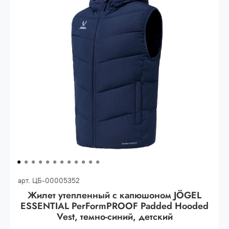
Опт 3
(33%)
- сумма всех заказов за 6 месяцев
80.000 рублей
Опт 2
(36%)
- сумма всех заказов за 6 месяцев
200.000 рублей.
Опт 1
(38%) -
сумма всех заказов за 6 месяцев -
400.000 рублей.
арт.
ЦБ-00005352
Жилет утепленный c капюшоном JÖGEL
ESSENTIAL PerFormPROOF Padded Hooded
Vest, темно-синий, детский