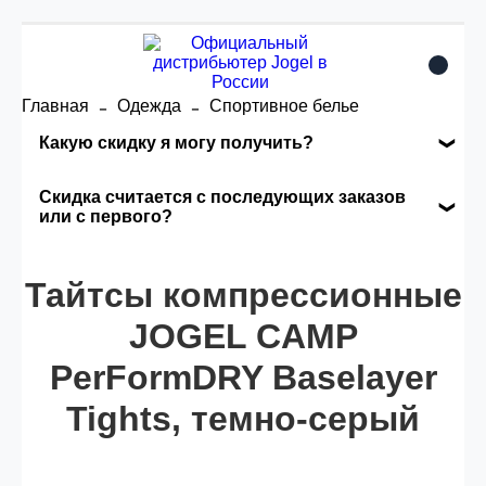
Главная
Одежда
Спортивное белье
Какую скидку я могу получить?
Накопительные скидки
Скидка считается с последующих заказов
или с первого?
Сумма скидки зависит от стоимости вашего
Скидка считается с первого заказа и
заказа, общая сумма заказа считается по
Тайтсы компрессионные
автоматически активизируется в корзине вашего
розничной цене
заказа.
JOGEL CAMP
PerFormDRY Baselayer
Опт 5
(25%) -
сумма всех заказов за 6 месяцев -
25.000 рублей.
Tights, темно-серый
Опт 4
(30%) -
сумма всех заказов за 6 месяцев -