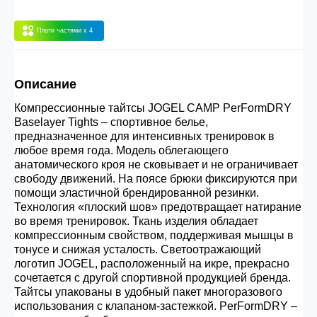
30.000 рублей.
Плати частями
x 4
Опт 3
(33%)
- сумма всех заказов за 6 месяцев
80.000 рублей
Описание
Компрессионные тайтсы JOGEL CAMP PerFormDRY
Опт 2
(36%)
- сумма всех заказов за 6 месяцев
Baselayer Tights – спортивное белье,
предназначенное для интенсивных тренировок в
200.000 рублей.
любое время года. Модель облегающего
анатомического кроя не сковывает и не ограничивает
свободу движений. На поясе брюки фиксируются при
Опт 1
(38%) -
сумма всех заказов за 6 месяцев -
помощи эластичной брендированной резинки.
400.000 рублей.
Технология «плоский шов» предотвращает натирание
во время тренировок. Ткань изделия обладает
компрессионным свойством, поддерживая мышцы в
тонусе и снижая усталость. Светоотражающий
логотип JOGEL, расположенный на икре, прекрасно
сочетается с другой спортивной продукцией бренда.
Тайтсы упакованы в удобный пакет многоразового
использования с клапаном-застежкой. PerFormDRY –