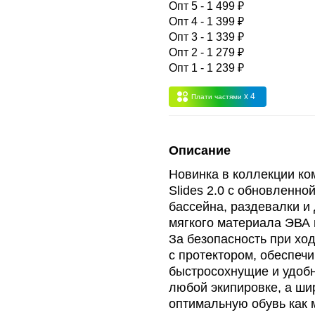
Опт 5 - 1 499 ₽
Опт 4 - 1 399 ₽
Опт 3 - 1 339 ₽
Опт 3
(33%)
- сумма всех заказов за 6 месяцев 80.000 рубле
Опт 2 - 1 279 ₽
Опт 1 - 1 239 ₽
пт 2
(36%)
- сумма всех заказов за 6 месяцев 200.000 рубле
x 4
Плати частями
т 1
(38%) -
сумма всех заказов за 6 месяцев - 400.000 рубл
Описание
Новинка в коллекции к
Slides 2.0 с обновленно
бассейна, раздевалки и
мягкого материала ЭВА 
За безопасность при хо
с протектором, обеспеч
быстросохнущие и удоб
любой экипировке, а ши
оптимальную обувь как 