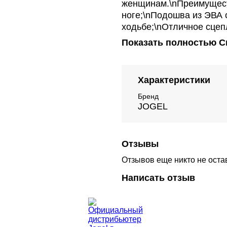
женщинам.\nПреимущест
ноге;\nПодошва из ЭВА
ходьбе;\nОтличное сцеп
Показать полностью
С
Характеристики
Бренд
JOGEL
Отзывы
Отзывов еще никто не оста
Написать отзыв