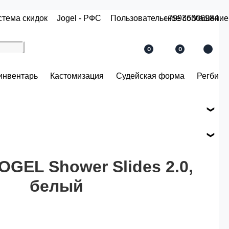
стема скидок
Jogel - РФС
Пользовательское соглашение
+79936306984
0
0
инвентарь
Кастомизация
Судейская форма
Регби
е вашего заказа.
ся по розничной цене
GEL Shower Slides 2.0,
белый
й.
 рублей.