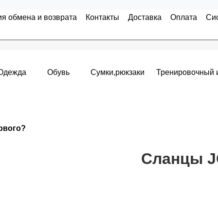
ия обмена и возврата
Контакты
Доставка
Оплата
Си
Одежда
Обувь
Сумки,рюкзаки
Тренировочный 
Накопительные скидки
ервого?
я с первого заказа и автоматически активизируется в корзин
т от стоимости вашего заказа, общая сумма заказа считает
Сланцы JO
пт 5
(25%) -
сумма всех заказов за 6 месяцев - 25.000 рубле
 -
сумма всех заказов за 6 месяцев - 30.000