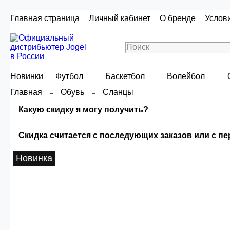
Главная страница
Личный кабинет
О бренде
Услов
Новинки
Футбол
Баскетбол
Волейбол
Главная
Обувь
Сланцы
Какую скидку я могу получить?
Скидка считается с последующих заказов или с п
Скидка считаетс
Новинка
Сумма скидки зависи
О
Опт 4
(30%)