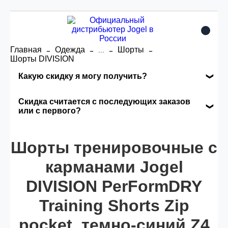
Главная
Одежда
Шорты
...
Шорты DIVISION
Какую скидку я могу получить?
Накопительные скидки
Скидка считается с последующих заказов
или с первого?
Сумма скидки зависит от стоимости вашего
Скидка считается с первого заказа и
заказа, общая сумма заказа считается по
Шорты тренировочные с
автоматически активизируется в корзине вашего
розничной цене
заказа.
карманами Jogel
DIVISION PerFormDRY
Опт 5
(25%) -
сумма всех заказов за 6 месяцев -
25.000 рублей.
Training Shorts Zip
pocket, темно-синий Z4