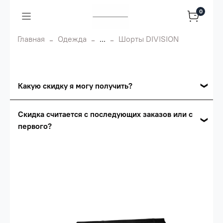
0
Главная
Одежда
...
Шорты DIVISION
Какую скидку я могу получить?
Накопительные скидки
Скидка считается с последующих заказов или с
первого?
Сумма скидки зависит от стоимости вашего
заказа, общая сумма заказа считается по
Скидка считается с первого заказа и
розничной цене
автоматически активизируется в корзине вашего
заказа.
Опт 5
(25%) -
сумма всех заказов за 6 месяцев -
25.000 рублей.
Опт 4
(30%) -
сумма всех заказов за 6 месяцев -
30.000 рублей.