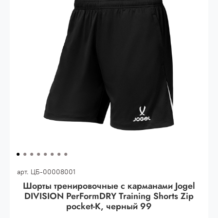
Опт 3
(33%)
- сумма всех заказов за 6 месяцев
80.000 рублей
Опт 2
(36%)
- сумма всех заказов за 6 месяцев
200.000 рублей.
Опт 1
(38%) -
сумма всех заказов за 6 месяцев -
400.000 рублей.
арт.
ЦБ-00008001
Шорты тренировочные с карманами Jogel
DIVISION PerFormDRY Training Shorts Zip
pocket-K, черный 99