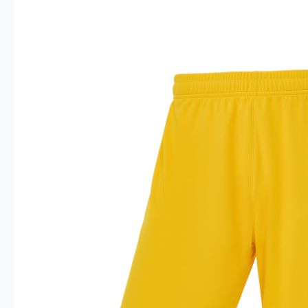
Опт 4
(30%)
О
Оп