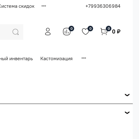
Система скидок
+79936306984
0
0
0
0 ₽
ный инвентарь
Кастомизация
ся по розничной цене
е вашего заказа.
ей.