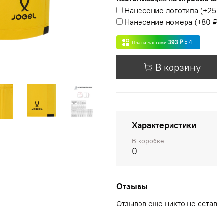
Нанесение логотипа
(+
25
Нанесение номера
(+
80 
393 ₽
x 4
Плати частями
В корзину
Характеристики
В коробке
0
Отзывы
Отзывов еще никто не оста