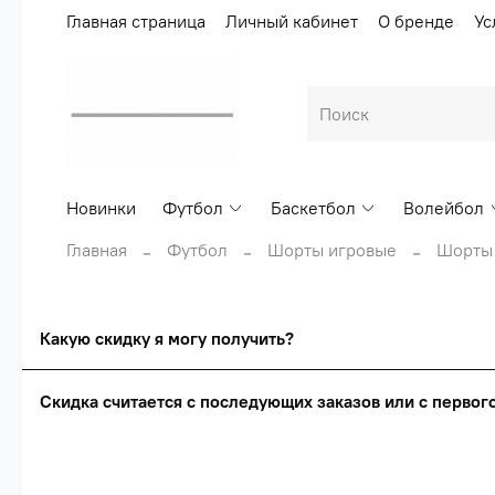
Главная страница
Личный кабинет
О бренде
Ус
Новинки
Футбол
Баскетбол
Волейбол
Главная
Футбол
Шорты игровые
Шорты 
Какую скидку я могу получить?
Скидка считается с последующих заказов или с перво
Сумма скидки зависи
Скидка считаетс
О