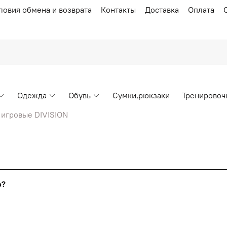
ловия обмена и возврата
Контакты
Доставка
Оплата
Одежда
Обувь
Сумки,рюкзаки
Тренировоч
игровые DIVISION
Накопительные скидки
го?
т от стоимости вашего заказа, общая сумма заказа считает
я с первого заказа и автоматически активизируется в корзин
пт 5
(25%) -
сумма всех заказов за 6 месяцев - 25.000 рубл