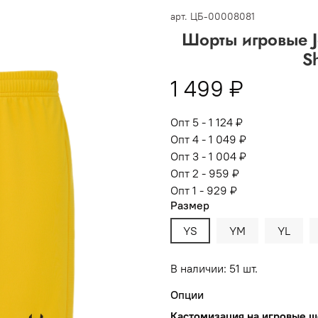
 -
сумма всех заказов за 6 месяцев - 30.000
арт.
ЦБ-00008081
Шорты игровые J
Опт 3
(33%)
- сумма всех заказов за 6 месяцев 80.000 рубл
S
пт 2
(36%)
- сумма всех заказов за 6 месяцев 200.000 рубле
1 499 ₽
т 1
(38%) -
сумма всех заказов за 6 месяцев - 400.000 рубл
Опт 5 - 1 124 ₽
Опт 4 - 1 049 ₽
Опт 3 - 1 004 ₽
Опт 2 - 959 ₽
Опт 1 - 929 ₽
Размер
YS
YM
YL
В наличии: 51 шт.
Опции
Кастомизация на игровые 