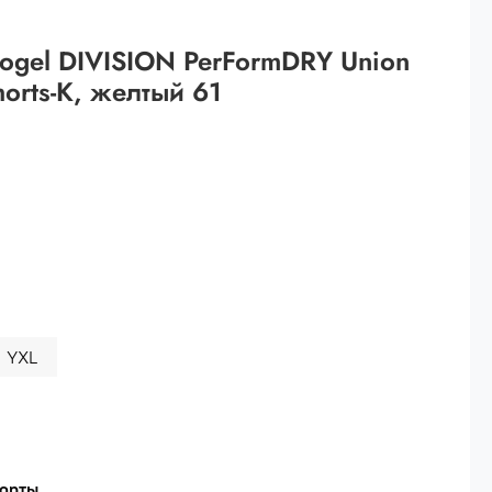
 рублей.
ogel DIVISION PerFormDRY Union
ей
horts-K, желтый 61
й.
ей.
YXL
шорты